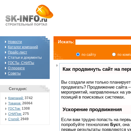
Искать:
Новости
Каталог компаний
Прайс-лист
по сайту
по ком
Статьи и документы
ГОСТы, СНИПы
О проекте
Как продвинуть сайт на пе
Советы
Вы создали или только планируете 
продвигать? Продвижение сайта –
Сегодня:
мероприятий, направленных на ув
позиций в поисковых системах.
3742
Компаний:
26064
Товаров:
1308
ГОСТов:
Ускорение продвижения
275
СНИПов:
2949
Если вам трудно попасть на перв
Статей:
попробуйте технологию
Буст
, она
первые результаты появляются уж