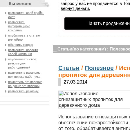
запрос у вас не продвинется в Топ
Вы можете
вернут деньги.
разместить свой прайс-
лист
разместить
Начать продвижени
информацию о
компании
опубликовать статью
или обзор
объявить тендер
Статьи(по категориям) : Полезно
разместить новости
своей компании
опубликовать свое
резюме для
Статьи
/
Полезное
/ Ис
работодателей
разместить вакансию
пропиток для деревян
при поиске работника
27.03.2014
поместить объявление
на доску объявлений
разместить рекламу
Использование огнезащитных 
обеспечении пожаростойкости
от того, обрабатывается анти