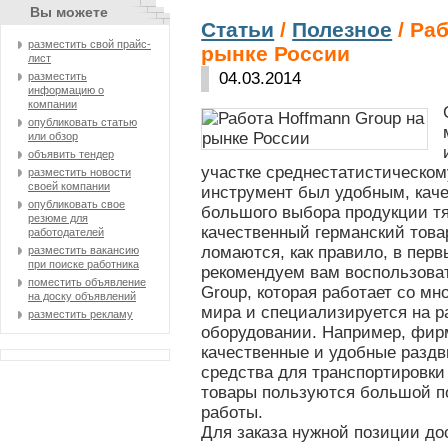
Вы можете
Статьи
/
Полезное
/ Ра
разместить свой прайс-
рынке России
лист
04.03.2014
разместить
информацию о
компании
опубликовать статью
или обзор
объявить тендер
участке среднестатистическом
разместить новости
своей компании
инструмент был удобным, каче
опубликовать свое
большого выбора продукции тя
резюме для
качественный германский товар
работодателей
ломаются, как правило, в пер
разместить вакансию
при поиске работника
рекомендуем вам воспользова
поместить объявление
Group, которая работает со м
на доску объявлений
мира и специализируется на р
разместить рекламу
оборудовании. Например, фир
качественные и удобные разд
средства для транспортировки
товары пользуются большой п
работы.
Для заказа нужной позиции до