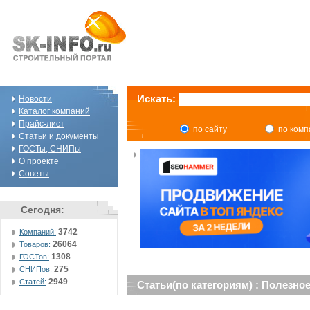
Искать:
Новости
Каталог компаний
Прайс-лист
по сайту
по ком
Статьи и документы
ГОСТы, СНИПы
О проекте
Советы
Сегодня:
3742
Компаний:
26064
Товаров:
1308
ГОСТов:
275
СНИПов:
2949
Статей:
Статьи(по категориям) : Полезно