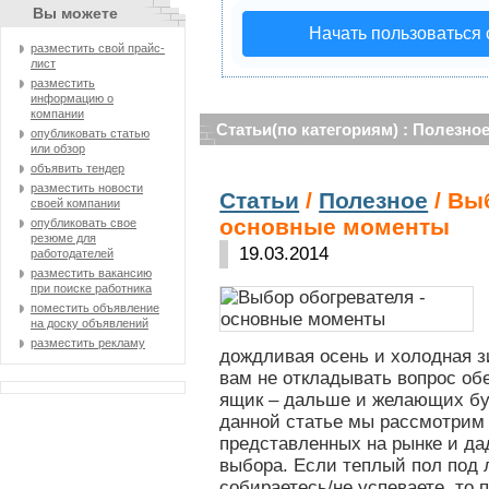
Вы можете
Начать пользоваться
разместить свой прайс-
лист
разместить
информацию о
компании
Статьи(по категориям) : Полезно
опубликовать статью
или обзор
объявить тендер
разместить новости
Статьи
/
Полезное
/ Вы
своей компании
основные моменты
опубликовать свое
резюме для
19.03.2014
работодателей
разместить вакансию
при поиске работника
поместить объявление
на доску объявлений
разместить рекламу
дождливая осень и холодная з
вам не откладывать вопрос об
ящик – дальше и желающих бу
данной статье мы рассмотрим 
представленных на рынке и д
выбора. Если теплый пол под 
собираетесь/не успеваете, то