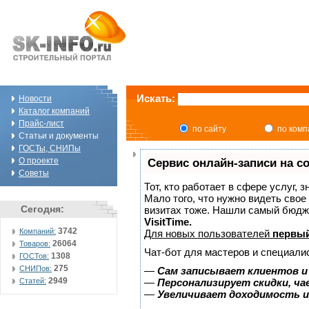
Искать:
Новости
Каталог компаний
Прайс-лист
по сайту
по ком
Статьи и документы
ГОСТы, СНИПы
О проекте
Сервис онлайн-записи на с
Советы
Тот, кто работает в сфере услуг, 
Мало того, что нужно видеть свое
Сегодня:
визитах тоже. Нашли самый бюдж
VisitTime.
3742
Компаний:
Для новых пользователей
первый
26064
Товаров:
Чат-бот для мастеров и специали
1308
ГОСТов:
275
СНИПов:
—
Сам записывает клиентов и
2949
Статей:
—
Персонализирует скидки, ча
—
Увеличивает доходимость и