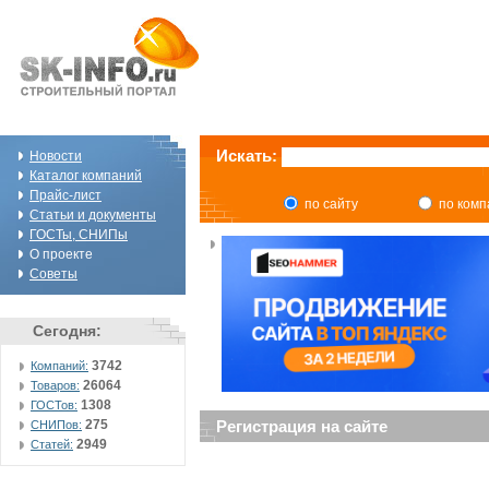
Искать:
Новости
Каталог компаний
Прайс-лист
по сайту
по ком
Статьи и документы
ГОСТы, СНИПы
О проекте
Советы
Сегодня:
3742
Компаний:
26064
Товаров:
1308
ГОСТов:
275
Регистрация на сайте
СНИПов:
2949
Статей: