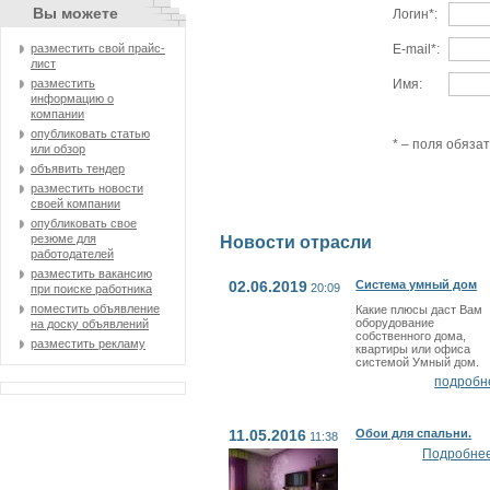
Вы можете
Логин*:
разместить свой прайс-
E-mail*:
лист
разместить
Имя:
информацию о
компании
опубликовать статью
* – поля обяза
или обзор
объявить тендер
разместить новости
своей компании
опубликовать свое
резюме для
Новости отрасли
работодателей
разместить вакансию
02.06.2019
Система умный дом
20:09
при поиске работника
поместить объявление
Какие плюсы даст Вам
оборудование
на доску объявлений
собственного дома,
разместить рекламу
квартиры или офиса
системой Умный дом.
подробн
11.05.2016
Обои для спальни.
11:38
Подробнее.