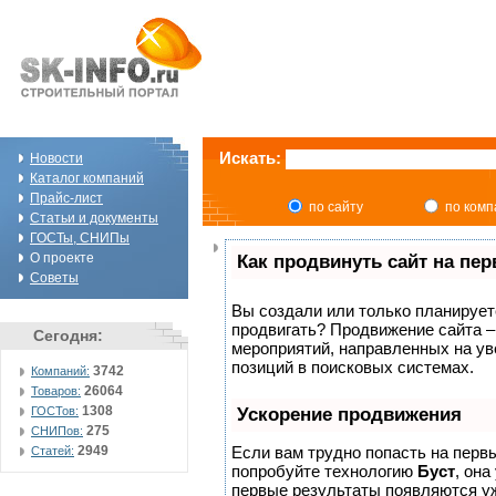
Искать:
Новости
Каталог компаний
Прайс-лист
по сайту
по ком
Статьи и документы
ГОСТы, СНИПы
О проекте
Как продвинуть сайт на пе
Советы
Вы создали или только планируете 
продвигать? Продвижение сайта –
Сегодня:
мероприятий, направленных на ув
позиций в поисковых системах.
3742
Компаний:
26064
Товаров:
1308
ГОСТов:
Ускорение продвижения
275
СНИПов:
2949
Если вам трудно попасть на перв
Статей:
попробуйте технологию
Буст
, она
первые результаты появляются уж