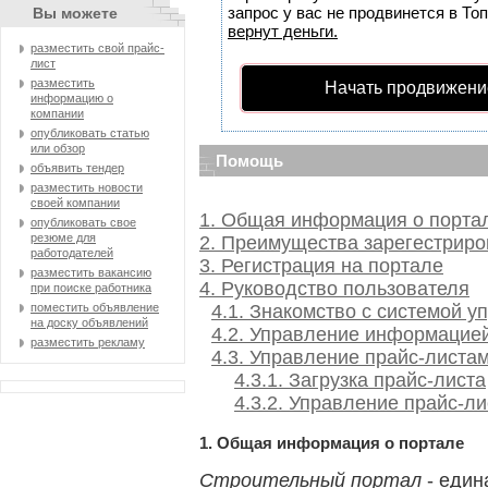
запрос у вас не продвинется в Топ
Вы можете
вернут деньги.
разместить свой прайс-
лист
разместить
Начать продвижени
информацию о
компании
опубликовать статью
или обзор
Помощь
объявить тендер
разместить новости
своей компании
1. Общая информация о порта
опубликовать свое
резюме для
2. Преимущества зарегестрир
работодателей
3. Регистрация на портале
разместить вакансию
4. Руководство пользователя
при поиске работника
поместить объявление
4.1. Знакомство с системой у
на доску объявлений
4.2. Управление информацие
разместить рекламу
4.3. Управление прайс-листа
4.3.1. Загрузка прайс-листа
4.3.2. Управление прайс-л
1. Общая информация о портале
Строительный портал
- един