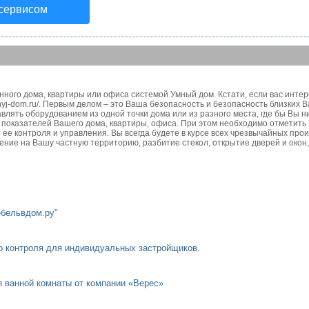
 сервисом
ного дома, квартиры или офиса системой Умный дом. Кстати, если вас интер
nyj-dom.ru/. Первым делом – это Ваша безопасность и безопасность близких В
авлять оборудованием из одной точки дома или из разного места, где бы Вы н
показателей Вашего дома, квартиры, офиса. При этом необходимо отметить 
ее контроля и управления. Вы всегда будете в курсе всех чрезвычайных про
овение на Вашу частную территорию, разбитие стекол, открытие дверей и окон
ебельвдом.ру"
го контроля для индивидуальных застройщиков.
я ванной комнаты от компании «Верес»