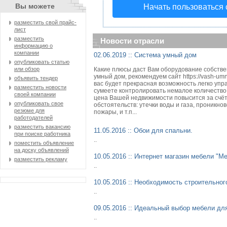
Вы можете
Начать пользоваться
разместить свой прайс-
лист
разместить
Новости отрасли
информацию о
компании
02.06.2019 :: Система умный дом
опубликовать статью
или обзор
Какие плюсы даст Вам оборудование собствен
умный дом, рекомендуем сайт https://vash-um
объявить тендер
вас будет прекрасная возможность легко упр
разместить новости
сумеете контролировать немалое количество 
своей компании
цена Вашей недвижимости повысится за счёт 
опубликовать свое
обстоятельств: утечки воды и газа, проникн
резюме для
пожары, и т.п...
работодателей
разместить вакансию
11.05.2016 :: Обои для спальни.
при поиске работника
..
поместить объявление
на доску объявлений
10.05.2016 :: Интернет магазин мебели "М
разместить рекламу
..
10.05.2016 :: Необходимость строительно
..
09.05.2016 :: Идеальный выбор мебели дл
..