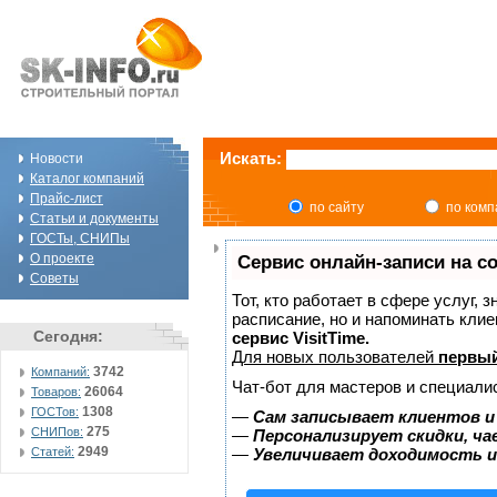
Искать:
Новости
Каталог компаний
Прайс-лист
по сайту
по ком
Статьи и документы
ГОСТы, СНИПы
О проекте
Сервис онлайн-записи на с
Советы
Тот, кто работает в сфере услуг, 
расписание, но и напоминать кли
Сегодня:
сервис VisitTime.
Для новых пользователей
первый
3742
Компаний:
Чат-бот для мастеров и специали
26064
Товаров:
1308
ГОСТов:
—
Сам записывает клиентов и
275
СНИПов:
—
Персонализирует скидки, ча
2949
Статей:
—
Увеличивает доходимость и