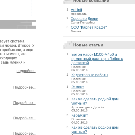
Новые компании
1
ArtHoff
Ярославль
2
Хорошие Двери
Санкт-Петербург
3
ООО "Карпет Крафт"
Москва
есует система
Новые статьи
ам людей. Второе, У
и пребывали, а еще
тот момент, что
1
Бетон марок М100-М450 и
исходящих
цементный раствор в Лобне с
, задымления и
доставкой
Полезное
06.05.2016
подробнее
2
Кадастровые работы
Полезное
05.05.2016
3
Ремонт
Подробнее...
Полезное
05.05.2016
4
Как же сделать родной дом
Подробнее...
уютным?
Архитектура и Дизайн
05.05.2016
5
Керамзит
Подробнее...
Полезное
04.05.2016
6
Как же сделать родной дом
уютным?
Подробнее...