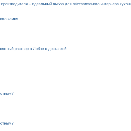
от производителя – идеальный выбор для обставляемого интерьера кухон
ного камня
ментный раствор в Лобне с доставкой
уютным?
уютным?