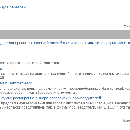
е для перевозки
Нов
с девелоперами технологией разработки интернет-магазина недвижимости
ках проекта "Главстрой Public Talk"..
а
звестняка, которая находится в наличии. Узнать о наличии плитки других разм
85..
никам Hammerhead!
т специальные цены на новую линейку пневмопробойников Hammerhead, ком
пневмопробойников и бурового инструмента...
агбаумы: расширение выбора европейских производителей
предлагаемой автоматики для ворот и автоматических шлагбаумов. Наряду 
 у нас также представлены такие фирмы-производители, как "DITEC", "Ryterna"
Ново