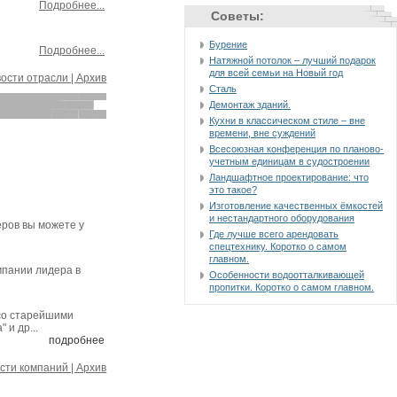
Подробнее...
Советы:
Бурение
Подробнее...
Натяжной потолок – лучший подарок
для всей семьи на Новый год
ости отрасли | Архив
Сталь
Демонтаж зданий.
Кухни в классическом стиле – вне
времени, вне суждений
Всесоюзная конференция по планово-
учетным единицам в судостроении
Ландшафтное проектирование: что
это такое?
Изготовление качественных ёмкостей
и нестандартного оборудования
еров вы можете у
Где лучше всего арендовать
спецтехнику. Коротко о самом
главном.
пании лидера в
Особенности водоотталкивающей
пропитки. Коротко о самом главном.
со старейшими
 и др...
подробнее
сти компаний | Архив