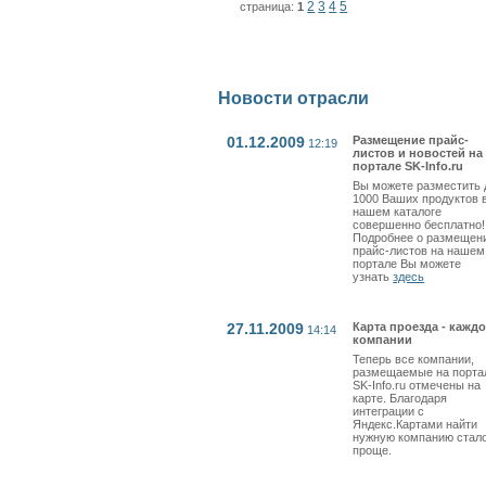
2
3
4
5
страница:
1
Новости отрасли
01.12.2009
Размещение прайс-
12:19
листов и новостей на
портале SK-Info.ru
Вы можете разместить 
1000 Ваших продуктов 
нашем каталоге
совершенно бесплатно!
Подробнее о размещен
прайс-листов на нашем
портале Вы можете
узнать
здесь
27.11.2009
Карта проезда - кажд
14:14
компании
Теперь все компании,
размещаемые на порта
SK-Info.ru отмечены на
карте. Благодаря
интеграции с
Яндекс.Картами найти
нужную компанию стал
проще.