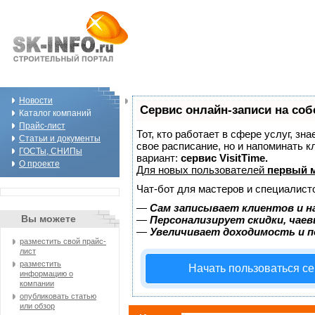
Новости
Сервис онлайн-записи на соб
Каталог компаний
Прайс-лист
Тот, кто работает в сфере услуг, зн
Статьи и документы
свое расписание, но и напоминать 
ГОСТы, СНИПы
вариант:
сервис VisitTime.
О проекте
Для новых пользователей
первый м
Чат-бот для мастеров и специалист
—
Сам записывает клиентов и н
Вы можете
—
Персонализирует скидки, чаев
—
Увеличивает доходимость и 
разместить свой прайс-
лист
разместить
Начать пользоваться с
информацию о
компании
опубликовать статью
или обзор