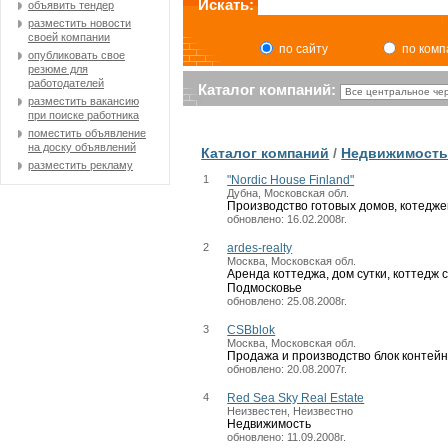
Искать:
объявить тендер
разместить новости
своей компании
по сайту
по ком
опубликовать свое
резюме для
работодателей
Каталог компаний:
разместить вакансию
при поиске работника
поместить объявление
на доску объявлений
Каталог компаний
/
Недвижимост
разместить рекламу
1
"Nordic House Finland"
Дубна, Московская обл.
Производство готовых домов, котедже
обновлено: 16.02.2008г.
2
ardes-realty
Москва, Московская обл.
Аренда коттеджа, дом сутки, коттедж 
Подмосковье
обновлено: 25.08.2008г.
3
CSBblok
Москва, Московская обл.
Продажа и производство блок контейн
обновлено: 20.08.2007г.
4
Red Sea Sky Real Estate
Неизвестен, Неизвестно
Недвижимость
обновлено: 11.09.2008г.