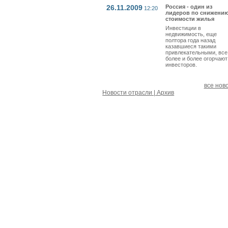
26.11.2009
Россия - один из
12:20
лидеров по снижени
стоимости жилья
Инвестиции в
недвижимость, еще
полтора года назад
казавшиеся такими
привлекательными, все
более и более огорчают
инвесторов.
все нов
Новости отрасли | Архив