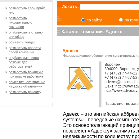
Искать:
разместить свой прайс-
лист
разместить
по сайту
по ком
информацию о
компании
Каталог компаний: Адвекс
опубликовать статью
или обзор
объявить тендер
разместить новости
Адвекс
своей компании
Информационное обеспечение купли-продаж и 
опубликовать свое
резюме для
Воронеж
работодателей
394000, Воронеж, у
разместить вакансию
+7 (4732) 77-44-22,
при поиске работника
+7 (4732) 77-67-52
advecs@ns.comch.ru
поместить объявление
Сайт:
http://www.ad
на доску объявлений
http://www.advecs.v
разместить рекламу
Прайс-лист не заг
Адвекс – это английская аббрев
systems» - передовые (компьют
Это основополагающий принцип
позволяет «Адвексу» занимать 
недвижимости по количеству про