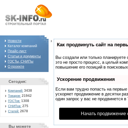
Новости
Как продвинуть сайт на перв
Каталог компаний
Прайс-лист
Статьи и документы
Вы создали или только планируете с
ГОСТы, СНИПы
это не просто процесс, а целый ко
О проекте
повышение его позиций в поисковых
Ускорение продвижения
Сегодня:
Если вам трудно попасть на первые
3438
Компаний:
ускоряет продвижение в десятки раз
21942
Товаров:
один запрос у вас не продвинется в 
1308
ГОСТов:
275
СНИПов:
2678
Статей:
Начать продвижение 
Вы можете