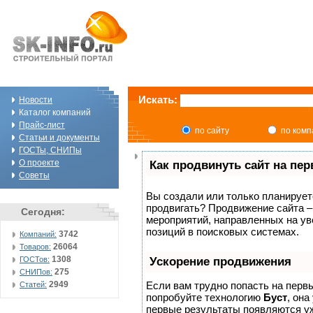
Искать:
Новости
Каталог компаний
Прайс-лист
по сайту
по ком
Статьи и документы
ГОСТы, СНИПы
О проекте
Как продвинуть сайт на пе
Советы
Вы создали или только планируете 
продвигать? Продвижение сайта –
Сегодня:
мероприятий, направленных на ув
позиций в поисковых системах.
3742
Компаний:
26064
Товаров:
1308
ГОСТов:
Ускорение продвижения
275
СНИПов:
2949
Если вам трудно попасть на перв
Статей:
попробуйте технологию
Буст
, она
первые результаты появляются уж