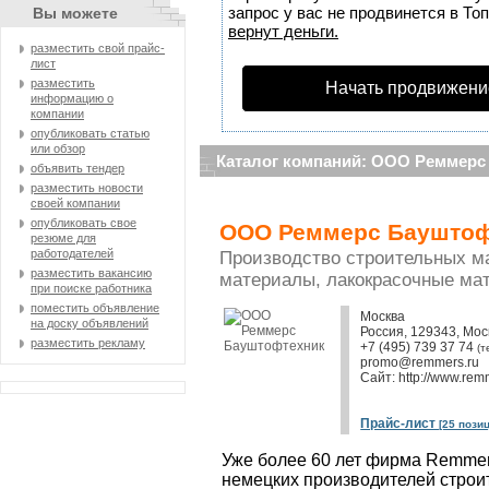
запрос у вас не продвинется в Топ
Вы можете
вернут деньги.
разместить свой прайс-
лист
разместить
Начать продвижени
информацию о
компании
опубликовать статью
или обзор
Каталог компаний: ООО Реммерс
объявить тендер
разместить новости
своей компании
опубликовать свое
ООО Реммерс Бауштоф
резюме для
работодателей
Производство строительных м
разместить вакансию
материалы, лакокрасочные ма
при поиске работника
поместить объявление
Москва
на доску объявлений
Россия, 129343, Моск
разместить рекламу
+7 (495) 739 37 74
(т
promo@remmers.ru
Сайт:
http://www.rem
Прайс-лист
[25 пози
Уже более 60 лет фирма Remmer
немецких производителей строи