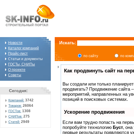
Искать:
Новости
Каталог компаний
Прайс-лист
по сайту
по ком
Статьи и документы
ГОСТы, СНИПы
О проекте
Как продвинуть сайт на пе
Советы
Вы создали или только планируете 
продвигать? Продвижение сайта –
Сегодня:
мероприятий, направленных на ув
позиций в поисковых системах.
3742
Компаний:
26064
Товаров:
1308
ГОСТов:
Ускорение продвижения
275
СНИПов:
2949
Если вам трудно попасть на перв
Статей:
попробуйте технологию
Буст
, она
первые результаты появляются уж