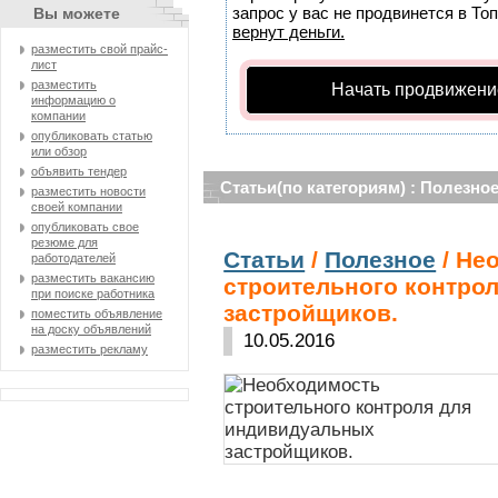
запрос у вас не продвинется в Топ
Вы можете
вернут деньги.
разместить свой прайс-
лист
разместить
Начать продвижени
информацию о
компании
опубликовать статью
или обзор
объявить тендер
Статьи(по категориям) : Полезно
разместить новости
своей компании
опубликовать свое
резюме для
Статьи
/
Полезное
/ Не
работодателей
разместить вакансию
строительного контро
при поиске работника
застройщиков.
поместить объявление
на доску объявлений
10.05.2016
разместить рекламу