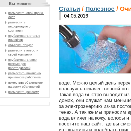
Вы можете
Статьи
/
Полезное
/ Оч
разместить свой прайс-
04.05.2016
лист
разместить
информацию о
компании
опубликовать статью
или обзор
объявить тендер
разместить новости
своей компании
опубликовать свое
резюме для
работодателей
разместить вакансию
при поиске работника
воде. Можно целый день переч
поместить объявление
на доску объявлений
пользуясь некачественной по 
разместить рекламу
Такая вода быстро выводит из
домах, они служат нам меньш
за электроэнергию из-за пост
тенах. А так же мы приносим в
вода влияет на кожу, волосы и 
посетите наш сайт, где вы смо
из скважины и подобрать очис