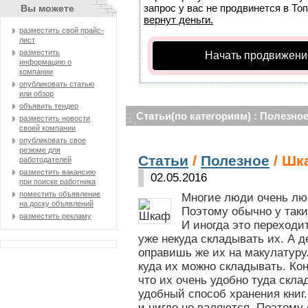
запрос у вас не продвинется в Топ
Вы можете
вернут деньги.
разместить свой прайс-
лист
разместить
Начать продвижени
информацию о
компании
опубликовать статью
или обзор
объявить тендер
Статьи(по категориям) : Полезно
разместить новости
своей компании
опубликовать свое
резюме для
Статьи
/
Полезное
/ Шк
работодателей
разместить вакансию
02.05.2016
при поиске работника
поместить объявление
Многие люди очень люб
на доску объявлений
Поэтому обычно у таки
разместить рекламу
И иногда это переходит
уже некуда складывать их. А д
оправишь же их на макулатуру
куда их можно складывать. Кон
что их очень удобно туда скла
удобный способ хранения книг.
и нигде не валяются. Поэтому