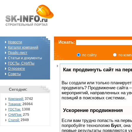
Искать:
Новости
Каталог компаний
Прайс-лист
по сайту
по ком
Статьи и документы
ГОСТы, СНИПы
О проекте
Как продвинуть сайт на пе
Советы
Вы создали или только планируете 
продвигать? Продвижение сайта –
Сегодня:
мероприятий, направленных на ув
позиций в поисковых системах.
3742
Компаний:
26064
Товаров:
1308
ГОСТов:
Ускорение продвижения
275
СНИПов:
2949
Если вам трудно попасть на перв
Статей:
попробуйте технологию
Буст
, она
первые результаты появляются уж