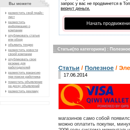
запрос у вас не продвинется в Топ
Вы можете
вернут деньги.
разместить свой прайс-
лист
разместить
Начать продвижени
информацию о
компании
опубликовать статью
или обзор
объявить тендер
Статьи(по категориям) : Полезно
разместить новости
своей компании
опубликовать свое
резюме для
Статьи
/
Полезное
/ Эл
работодателей
разместить вакансию
17.06.2014
при поиске работника
поместить объявление
на доску объявлений
разместить рекламу
магазинов само собой появился
можно оплатить покупки, минуя
2006 году система моментальн