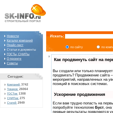
Искать:
Новости
Каталог компаний
Прайс-лист
по сайту
по ком
Статьи и документы
ГОСТы, СНИПы
О проекте
Как продвинуть сайт на пе
Советы
Вы создали или только планируете 
продвигать? Продвижение сайта –
Сегодня:
мероприятий, направленных на ув
позиций в поисковых системах.
3742
Компаний:
26064
Товаров:
1308
ГОСТов:
Ускорение продвижения
275
СНИПов:
2949
Если вам трудно попасть на перв
Статей:
попробуйте технологию
Буст
, она
первые результаты появляются уж