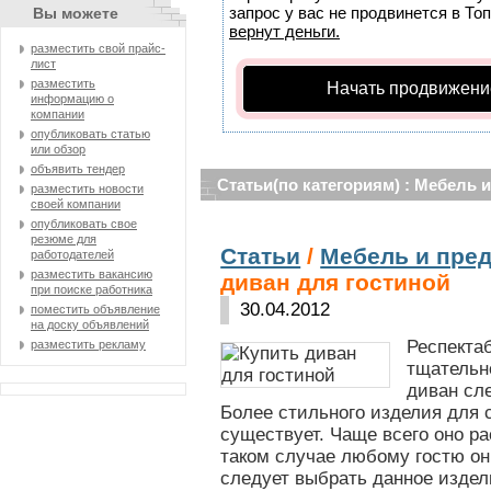
запрос у вас не продвинется в Топ
Вы можете
вернут деньги.
разместить свой прайс-
лист
разместить
Начать продвижени
информацию о
компании
опубликовать статью
или обзор
объявить тендер
Статьи(по категориям) : Мебель 
разместить новости
своей компании
опубликовать свое
резюме для
Статьи
/
Мебель и пре
работодателей
разместить вакансию
диван для гостиной
при поиске работника
30.04.2012
поместить объявление
на доску объявлений
Респекта
разместить рекламу
тщательн
диван сл
Более стильного изделия для 
существует. Чаще всего оно ра
таком случае любому гостю он
следует выбрать данное издел