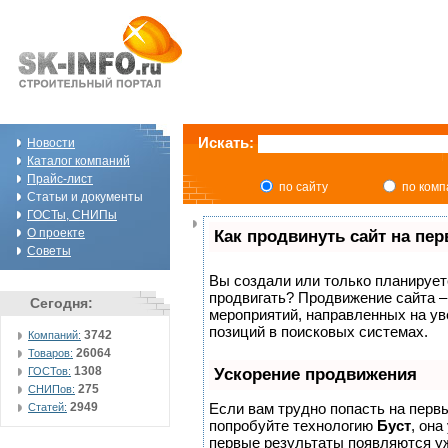
Искать:
Новости
Каталог компаний
Прайс-лист
по сайту
по ком
Статьи и документы
ГОСТы, СНИПы
О проекте
Как продвинуть сайт на пе
Советы
Вы создали или только планируете 
продвигать? Продвижение сайта –
Сегодня:
мероприятий, направленных на ув
позиций в поисковых системах.
3742
Компаний:
26064
Товаров:
1308
ГОСТов:
Ускорение продвижения
275
СНИПов:
2949
Если вам трудно попасть на перв
Статей:
попробуйте технологию
Буст
, она
первые результаты появляются уж