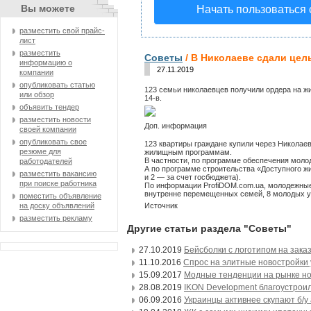
Вы можете
Начать пользоваться
разместить свой прайс-
лист
разместить
Советы
/ В Николаеве сдали цел
информацию о
27.11.2019
компании
опубликовать статью
123 семьи николаевцев получили ордера на ж
или обзор
14-в.
объявить тендер
разместить новости
Доп.
информация
своей компании
опубликовать свое
123 квартиры граждане купили через Николае
резюме для
жилищным программам.
В частности, по программе обеспечения моло
работодателей
А по программе строительства «Доступного жи
разместить вакансию
и 2 — за счет госбюджета).
при поиске работника
По информации ProfiDOM.com.ua, молодежные к
внутренне перемещенных семей, 8 молодых уче
поместить объявление
Источник
на доску объявлений
разместить рекламу
Другие статьи раздела "Советы"
27.10.2019
Бейсболки с логотипом на зака
11.10.2016
Спрос на элитные новостройки 
15.09.2017
Модные тенденции на рынке но
28.08.2019
IKON Development благоустроил
06.09.2016
Украинцы активнее скупают б/у