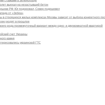
ми ставками в Зеленограде
молет выехал на незастывший бетон
ом рынке РФ: Юг подорожал, Север подешевел
клада от «Зебра»
ы в строящихся жилых комплексах Москвы зависит от выбора конкретного пр
оек уходят в прошлое
воего рода промежуточный вариант между одно- и двухкомнатной квартирой
ейский счет Украины
ного камня
нтересовались украинской ГТС