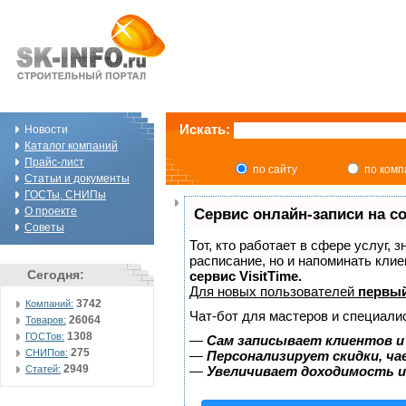
Искать:
Новости
Каталог компаний
Прайс-лист
по сайту
по ком
Статьи и документы
ГОСТы, СНИПы
О проекте
Сервис онлайн-записи на с
Советы
Тот, кто работает в сфере услуг, 
расписание, но и напоминать кли
Сегодня:
сервис VisitTime.
Для новых пользователей
первый
3742
Компаний:
Чат-бот для мастеров и специали
26064
Товаров:
1308
ГОСТов:
—
Сам записывает клиентов и
275
СНИПов:
—
Персонализирует скидки, ча
2949
Статей:
—
Увеличивает доходимость и