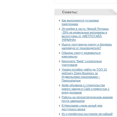
Советы:
Как выполняется установка
парктроника
29 ноября в честь Чёрной Пятницы
-35% на кровельные материалы и
аксессуары от «МЕТРОТАЙЛ-
УКРАИНА»
Ищете тротуарную плитку и бордюры
напрямую от производителя?
Общины смогут развиваться
комплексно
Кинотеатр "Киев" сознательно
уничтожали
Україні потрібно увійти до ТОП-10
рейтингу Doing Business за
будівельними показниками –
Парцхаладзце
Apple объявила о строительстве
нового завода в США стоимостью 1
млрд долларов
Работы на легкоатлетическом манеже
почти завершили
В Николаеве сдали целый дом
доступного жилья
Из супербетона построили легчайший