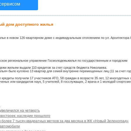
 сервисом
ый дом доступного жилья
илье в новом 126-квартирном доме с индивидуальным отоплением по ул. Архитектора 
вское региональное управление Госмолодежьжилья по государственным и городским
дежи жильем выдали 110 кредитов за счет средств бюджета Николаева.
лья» было куплено 13 квартир для семей внутренне перемещенных лиц (11 за счет го
редиты получили 17 участников АТО, 58 граждан в возрасте 35 лет, 12 многодетных 
ных или кандидатов наук, 5 учителей, 8 госслужащих, 2 врача и 1 молодой спортсме
з
увеличился на четверть
востроек: наследие прошлого
 более 7 тысяч квадратных метров за два месяца в ЖК «Новый Зеленоград»
 автомобили