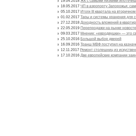
19.04.2018
ЖК с самыми низкими ипотечны
18.05.2017
ЧП в аэропорту Запорожья: са
05.10.2017
Итоги III квартала на вторичн
01.02.2017
Тары и системы хранения для с
27.12.2018
Доходность вложений в квартир
22.05.2019
Перепродажи на рынке новостр
09.03.2017
Мнение: «евродвушки» — это с
25.10.2016
Большой выбор дверей
16.09.2016
Транш МВФ поступил на казнач
12.11.2017
Ремонт столешниц из искуствен
17.10.2016
Две европейские компании заи