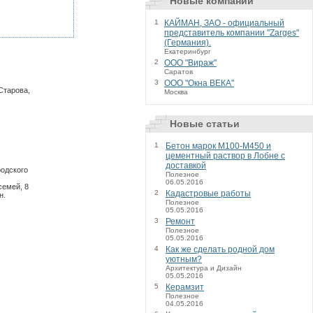
Новые компании
1
КАЙМАН, ЗАО - официальный
представитель компании "Zarges"
(Германия).
Екатеринбург
2
ООО "Вираж"
Саратов
3
ООО "Окна ВЕКА"
Старова,
Москва
Новые статьи
1
Бетон марок М100-М450 и
цементный раствор в Лобне с
доставкой
родского
Полезное
06.05.2016
семей, 8
2
Кадастровые работы
н.
Полезное
05.05.2016
3
Ремонт
Полезное
05.05.2016
4
Как же сделать родной дом
уютным?
Архитектура и Дизайн
05.05.2016
5
Керамзит
Полезное
04.05.2016