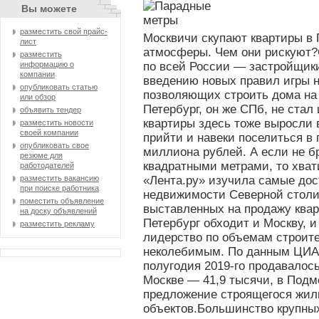
Вы можете
разместить свой прайс-
Москвичи скупают квартиры в П
лист
атмосферы. Чем они рискуют?
разместить
по всей России — застройщики
информацию о
компании
введению новых правил игры н
опубликовать статью
позволяющих строить дома на 
или обзор
Петербург, он же СПб, не ста
объявить тендер
квартиры здесь тоже выросли 
разместить новости
своей компании
прийти и навеки поселиться в 
опубликовать свое
миллиона рублей.
А если не б
резюме для
квадратными метрами, то хват
работодателей
«Лента.ру» изучила самые дос
разместить вакансию
при поиске работника
недвижимости Северной столи
поместить объявление
выставленных на продажу квар
на доску объявлений
Петербург обходит и Москву, и
разместить рекламу
лидерство по объемам строите
неколебимым. По данным ЦИАН,
полугодия 2019-го продавалось
Москве — 41,9 тысячи, в Подмо
предложение строящегося жил
объектов.Большинство крупных