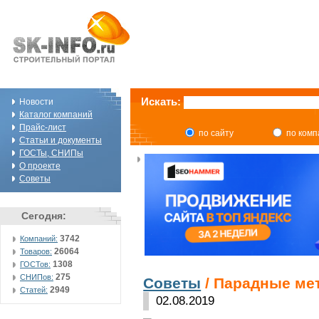
Искать:
Новости
Каталог компаний
Прайс-лист
по сайту
по ком
Статьи и документы
ГОСТы, СНИПы
О проекте
Советы
Сегодня:
3742
Компаний:
26064
Товаров:
1308
ГОСТов:
275
СНИПов:
Советы
/ Парадные ме
2949
Статей:
02.08.2019