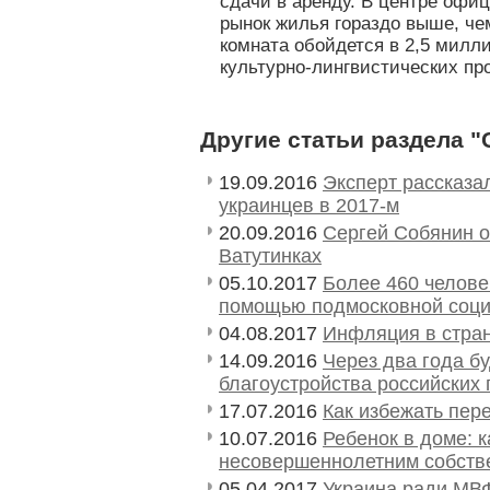
сдачи в аренду. В центре офи
рынок жилья гораздо выше, че
комната обойдется в 2,5 милли
культурно-лингвистических про
Другие статьи раздела 
19.09.2016
Эксперт рассказа
украинцев в 2017-м
20.09.2016
Сергей Собянин о
Ватутинках
05.10.2017
Более 460 челов
помощью подмосковной соци
04.08.2017
Инфляция в стра
14.09.2016
Через два года б
благоустройства российских 
17.07.2016
Как избежать пер
10.07.2016
Ребенок в доме: к
несовершеннолетним собств
05.04.2017
Украина ради МВФ