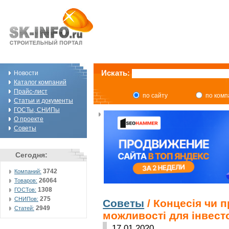
Искать:
Новости
Каталог компаний
Прайс-лист
по сайту
по ком
Статьи и документы
ГОСТы, СНИПы
О проекте
Советы
Сегодня:
3742
Компаний:
26064
Товаров:
1308
ГОСТов:
275
СНИПов:
Советы
/ Концесія чи п
2949
Статей:
можливості для інвест
17.01.2020