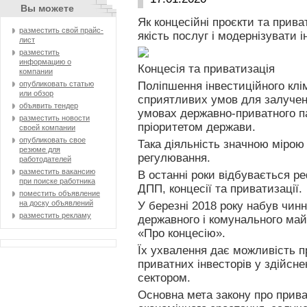
Вы можете
Як концесійні проєкти та прив
разместить свой прайс-
якість послуг і модернізувати 
лист
разместить
информацию о
Концесія та приватизація
компании
Поліпшення інвестиційного кл
опубликовать статью
или обзор
сприятливих умов для залученн
объявить тендер
умовах державно-приватного па
разместить новости
пріоритетом держави.
своей компании
опубликовать свое
Така діяльність значною мірою
резюме для
регулювання.
работодателей
разместить вакансию
В останні роки відбувається р
при поиске работника
ДПП, концесії та приватизації.
поместить объявление
на доску объявлений
У березні 2018 року набув чин
разместить рекламу
державного і комунального май
«Про концесію».
Їх ухвалення дає можливість п
приватних інвесторів у здійсне
сектором.
Основна мета закону про прив