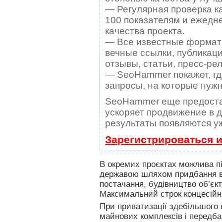
— Регулярная проверка к
100 показателям и ежедн
качества проекта.
— Все известные формат
вечные ссылки, публикаци
отзывы, статьи, пресс-рел
— SeoHammer покажет, где
запросы, на которые нуж
SeoHammer еще предоста
ускоряет продвижение в д
результаты появляются уж
Зарегистрироваться 
В окремих проєктах можлива пі
державою шляхом придбання ви
постачання, будівництво об’єкт
Максимальний строк концесійни
При приватизації здебільшого 
майнових комплексів і передба