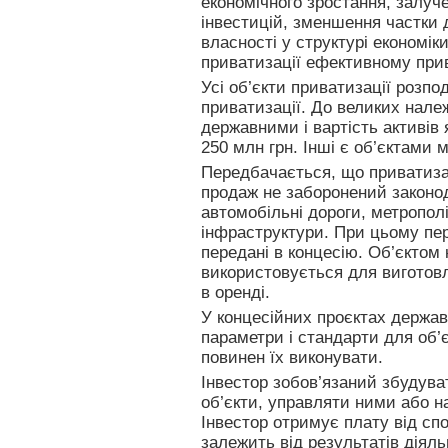
економічного зростання, залуче
інвестицій, зменшення частки 
власності у структурі економік
приватизації ефективному при
Усі об’єкти приватизації розпод
приватизації. До великих належ
державними і вартість активів 
250 млн грн. Інші є об’єктами 
Передбачається, що приватизаці
продаж не заборонений законо
автомобільні дороги, метрополі
інфраструктури. При цьому пер
передані в концесію. Об’єктом
використовується для виготовл
в оренді.
У концесійних проєктах держав
параметри і стандарти для об’є
повинен їх виконувати.
Інвестор зобов’язаний збудува
об’єкти, управляти ними або н
Інвестор отримує плату від спо
залежить від результатів діяль