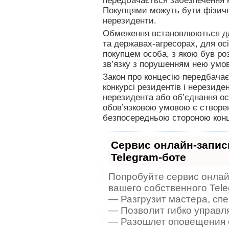
передбачається забезпечення к
Покупцями можуть бути фізичн
нерезиденти.
Обмеження встановлюються дл
та державах-агресорах, для ос
покупцем особа, з якою був роз
зв’язку з порушенням нею умов
Закон про концесію передбачає
конкурсі резидентів і нерезид
нерезидента або об’єднання ос
обов’язковою умовою є створенн
безпосередньою стороною конц
Сервис онлайн-запис
Telegram-боте
Попробуйте сервис онлайн
вашего собственного Tele
— Разгрузит мастера, сп
— Позволит гибко управля
— Разошлет оповещения о