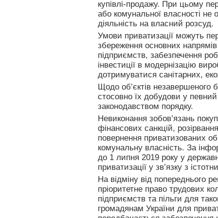
купівлі-продажу. При цьому пер
або комунальної власності не 
діяльність на власний розсуд.
Умови приватизації можуть пер
збереження основних напрямів
підприємств, забезпечення роб
інвестиції в модернізацію виро
дотримуватися санітарних, еко
Щодо об’єктів незавершеного 
стосовно їх добудови у певний
законодавством порядку.
Невиконання зобов’язань поку
фінансових санкцій, розірвання
повернення приватизованих об’
комунальну власність. За інф
до 1 липня 2019 року у державн
приватизації у зв’язку з істо
На відміну від попереднього р
пріоритетне право трудових ко
підприємств та пільги для тако
громадянам України для приват