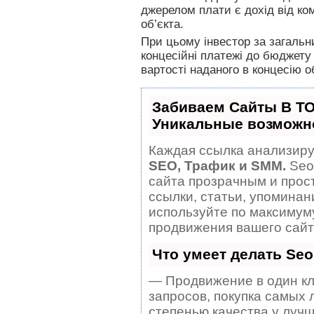
джерелом плати є дохід від ком
об’єкта.
При цьому інвестор за загаль
концесійні платежі до бюджету 
вартості наданого в концесію о
Забиваем Сайты В Т
Уникальные возможн
Каждая ссылка анализируе
SEO, Трафик и SMM.
Seo
сайта прозрачным и прос
ссылки, статьи, упоминан
используйте по максиму
продвижения вашего сайт
Что умеет делать Se
— Продвижение в один кл
запросов, покупка самых 
степенью качества у лучш