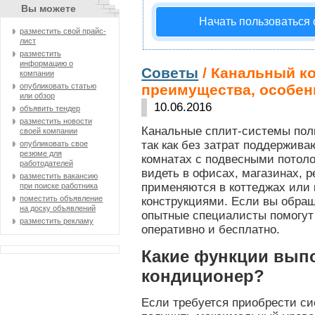
Вы можете
Начать пользоваться
разместить свой прайс-
лист
разместить
информацию о
Советы
/ Канальный к
компании
опубликовать статью
преимущества, особен
или обзор
10.06.2016
объявить тендер
разместить новости
Канальные сплит-системы пол
своей компании
так как без затрат поддержив
опубликовать свое
резюме для
комнатах с подвесными потол
работодателей
видеть в офисах, магазинах, р
разместить вакансию
применяются в коттеджах или
при поиске работника
поместить объявление
конструкциями. Если вы обра
на доску объявлений
опытные специалисты помогут 
разместить рекламу
оперативно и бесплатно.
Какие функции вып
кондиционер?
Если требуется приобрести с