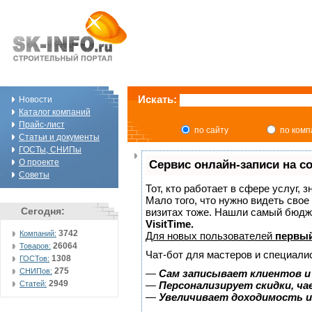
Искать:
Новости
Каталог компаний
Прайс-лист
по сайту
по ком
Статьи и документы
ГОСТы, СНИПы
О проекте
Сервис онлайн-записи на с
Советы
Тот, кто работает в сфере услуг, 
Мало того, что нужно видеть свое
Сегодня:
визитах тоже. Нашли самый бюдж
VisitTime.
3742
Компаний:
Для новых пользователей
первый
26064
Товаров:
Чат-бот для мастеров и специали
1308
ГОСТов:
275
СНИПов:
—
Сам записывает клиентов и
2949
Статей:
—
Персонализирует скидки, ча
—
Увеличивает доходимость и