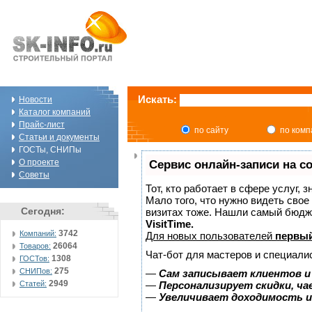
Искать:
Новости
Каталог компаний
Прайс-лист
по сайту
по ком
Статьи и документы
ГОСТы, СНИПы
О проекте
Сервис онлайн-записи на с
Советы
Тот, кто работает в сфере услуг, 
Мало того, что нужно видеть свое
Сегодня:
визитах тоже. Нашли самый бюдж
VisitTime.
3742
Компаний:
Для новых пользователей
первый
26064
Товаров:
Чат-бот для мастеров и специали
1308
ГОСТов:
275
СНИПов:
—
Сам записывает клиентов и
2949
Статей:
—
Персонализирует скидки, ча
—
Увеличивает доходимость и