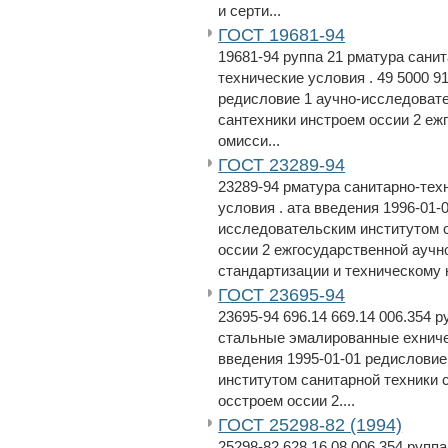
и серти...
ГОСТ 19681-94
19681-94 руппа 21 рматура сани
технические условия . 49 5000 9
редисловие 1 аучно-исследовате
сантехники инстроем оссии 2 еж
омисси...
ГОСТ 23289-94
23289-94 рматура санитарно-тех
условия . ата введения 1996-01-
исследовательским институтом с
оссии 2 ежгосударственной аучн
стандартизации и техническому н
ГОСТ 23695-94
23695-94 696.14 669.14 006.354 
стальные эмалированные ехничес
введения 1995-01-01 редисловие
институтом санитарной техники 
осстроем оссии 2....
ГОСТ 25298-82 (1994)
25298-82 628.16.08 006.354 руп