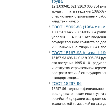
труда
12.1.030-81 621.316.9 006.354 р
труда . . . . ата введения 1982-
специальных строительных работ .
канд.техн.наук р...
ГОСТ 15062-83 (1984 с изм.
15062-83 645.687.26006.354 рупп
условия . . . 49 9261 ата введен
осударственного комитета по дел
295 15062-69 . ентябрь 1984 г. по
ГОСТ 15167-93 (с изм. 1 19
15167-93 696.14.012.8 006.354 р
ата введения 1995-01-01 редисл
институтом строительной керами
осстроем оссии 2 ежгосударстве
стандартизаци...
ГОСТ 18297-96
18297-96 - здание официальное -
исследовательским институтом с
оссийской едерации осстроем ос
технической комиссией по стан