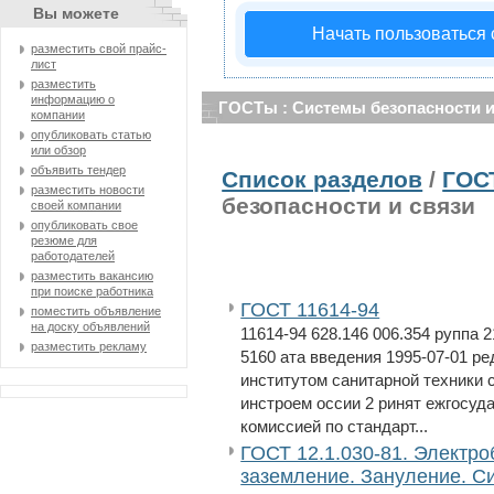
Вы можете
Начать пользоваться
разместить свой прайс-
лист
разместить
информацию о
ГОСТы : Системы безопасности и
компании
опубликовать статью
или обзор
объявить тендер
Список разделов
/
ГОС
разместить новости
безопасности и связи
своей компании
опубликовать свое
резюме для
работодателей
разместить вакансию
при поиске работника
ГОСТ 11614-94
поместить объявление
на доску объявлений
11614-94 628.146 006.354 руппа 2
разместить рекламу
5160 ата введения 1995-07-01 р
институтом санитарной техники 
инстроем оссии 2 ринят ежгосуд
комиссией по стандарт...
ГОСТ 12.1.030-81. Электр
заземление. Зануление. С