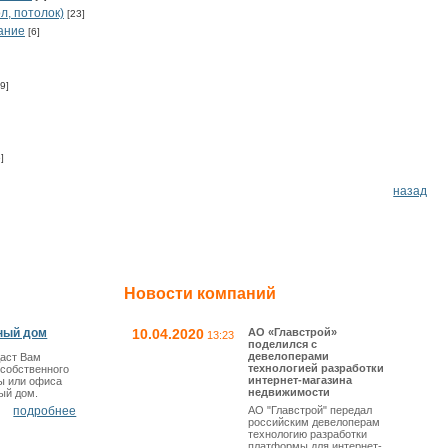
л, потолок)
[23]
ание
[6]
9]
]
назад
Новости компаний
ный дом
10.04.2020
АО «Главстрой»
13:23
поделился с
девелоперами
даст Вам
технологией разработки
 собственного
интернет-магазина
ы или офиса
недвижимости
ый дом.
подробнее
АО "Главстрой" передал
российским девелоперам
технологию разработки
платформы для интернет-