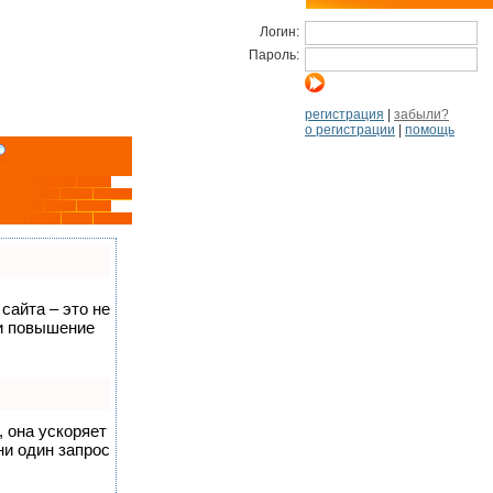
Логин:
Пароль:
регистрация
|
забыли?
о регистрации
|
помощь
сайта – это не
 и повышение
, она ускоряет
ни один запрос