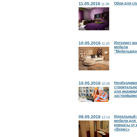
11.05.2016
Обои для сп
11:38
10.05.2016
Интернет ма
11:20
мебели
"Мебельвдо
10.05.2016
Необходимо
10:26
строительно
для индиви
застройщико
09.05.2016
Идеальный 
12:14
мебели для
комнаты от 
«Верес»