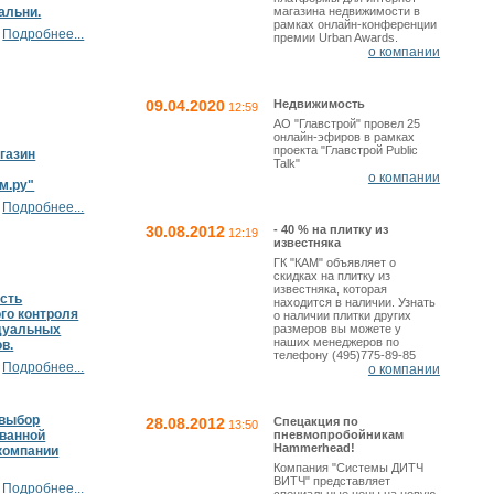
альни.
магазина недвижимости в
рамках онлайн-конференции
Подробнее...
премии Urban Awards.
о компании
09.04.2020
Недвижимость
12:59
АО "Главстрой" провел 25
онлайн-эфиров в рамках
проекта "Главстрой Public
газин
Talk"
о компании
м.ру"
Подробнее...
30.08.2012
- 40 % на плитку из
12:19
известняка
ГК "КАМ" объявляет о
скидках на плитку из
известняка, которая
сть
находится в наличии. Узнать
го контроля
о наличии плитки других
дуальных
размеров вы можете у
наших менеджеров по
в.
телефону (495)775-89-85
Подробнее...
о компании
выбор
28.08.2012
Спецакция по
13:50
 ванной
пневмопробойникам
Hammerhead!
компании
Компания "Системы ДИТЧ
ВИТЧ" представляет
Подробнее...