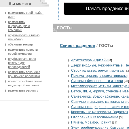
Вы можете
Начать продвижени
разместить свой прайс-
лист
разместить
информацию о
ГОСТы
компании
опубликовать статью
или обзор
объявить тендер
Список разделов
/ ГОСТы
разместить новости
своей компании
опубликовать свое
Архитектура и Дизайн
[4]
резюме для
Двери входные, межкомнатные. Пе
работодателей
Строительство, ремонт, монтаж
[43
разместить вакансию
Пиломатериалы, лесоматериалы
[
при поиске работника
Системы безопасности и связи
[20]
поместить объявление
на доску объявлений
Металлопрокат, метизы, конструкц
разместить рекламу
Бетон, ЖБИ, кирпич, стеновые ма
Сантехника. Водоснабжение. Кан
Сыпучие и вяжущие материалы и 
Cистемы кондиционирования и ве
Кровельные материалы. Водосток
Отопление и газоснабжение
[3]
Плитка. Мрамор. Гранит
[14]
Электрооборудование, бытовая те