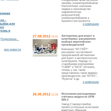
специальные цены на новую
линейку пневмопробойников
Hammerhead, компании
лидера в производстве
гидравлических
ухонная
разрушителей,
пневмопробойников и
ля –
бурового инструмента.
выбор для
о компании
ого
ухонь и
27.08.2012
Автоматика для ворот и
15:41
шлагбаумы: расширение
Подробнее...
выбора европейских
производителей
Компания "АП-ГЕЙТ"
все новости
расширяет ассортимент
предлагаемой автоматики
для ворот и автоматических
шлагбаумов. Наряду со
старейшими компаниями
"CAME" и "NICE" (Италия),
теперь у нас также
представлены такие фирмы-
производители, как "DITEC",
"Ryterna" и др.
о компании
26.06.2012
Испытания расходомера-
12:29
счётчика жидкости UFM-
005-2
Завод Старорусприбор
провёл успешные испытания
макетных образцов