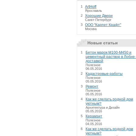
1
ArtHoff
Ярославль
2
Хорошие Двери
Санкт-Петербург
3
ООО "Карпет Крафт"
Москва
Новые статьи
1
Бетон марок М100-М450 и
цементный раствор в Лобне 
доставкой
Полезное
06.05.2016
2
Кадастровые работы
Полезное
05.05.2016
3
Ремонт
Полезное
05.05.2016
4
Как же сделать родной дом
уютным?
Архитектура и Дизайн
05.05.2016
5
Керамзит
Полезное
04.05.2016
6
Как же сделать родной дом
уютным?