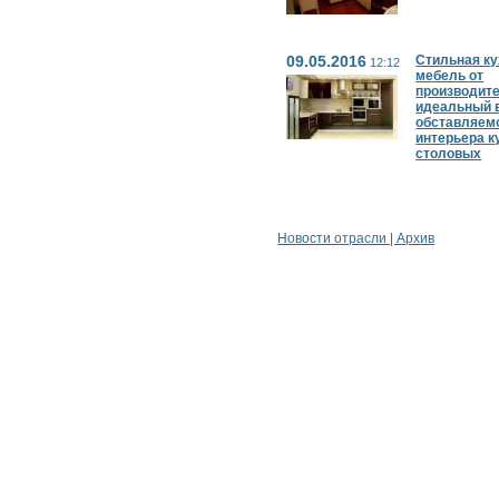
09.05.2016
Стильная к
12:12
мебель от
производите
идеальный 
обставляем
интерьера к
столовых
Новости отрасли | Архив