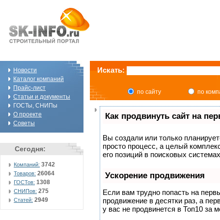
Искать:
Новости
Каталог компаний
Прайс-лист
по сайту
по ком
Статьи и документы
ГОСТы, СНИПы
О проекте
Как продвинуть сайт на пе
Советы
Вы создали или только планируете
просто процесс, а целый комплек
Сегодня:
его позиций в поисковых системах
3742
Компаний:
26064
Товаров:
Ускорение продвижения
1308
ГОСТов:
275
СНИПов:
Если вам трудно попасть на перв
2949
продвижение в десятки раз, а пер
Статей:
у вас не продвинется в Топ10 за м