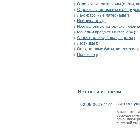
Отделочные материалы (стены, по
Строительная техника и оборудов
Лакокрасочные материалы
[8]
Инструменты
[6]
Изоляционные материалы. Клеи
[3
Мебель и предметы интерьера
[1]
Стекло, поликарбонат, зеркала
[10]
Лестницы
[9]
Окна, оконные блоки, остекление
[6
Полезное
[12]
Новости отрасли
02.06.2019
Система ум
20:09
Какие плюсы 
оборудование
дома, квартир
системой Умн