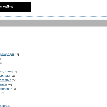
е сайта
регородки
[21]
]
19]
ии, ковка
[21]
териалы
[110]
ализация
[34]
смеси
[61]
нтиляции
[2]
[10]
хника
[7]