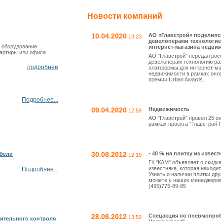
Новости компаний
10.04.2020
АО «Главстрой» поделилс
13:23
девелоперами технологие
 оборудование
интернет-магазина недви
вартиры или офиса
АО "Главстрой" передал ро
девелоперам технологию ра
подробнее
платформы для интернет-ма
недвижимости в рамках онл
премии Urban Awards.
Подробнее...
09.04.2020
Недвижимость
12:59
АО "Главстрой" провел 25 о
рамках проекта "Главстрой Pu
30.08.2012
- 40 % на плитку из извест
ебели
12:19
ГК "КАМ" объявляет о скидка
известняка, которая находит
Подробнее...
Узнать о наличии плитки др
можете у наших менеджеров
(495)775-89-85
28.08.2012
Спецакция по пневмопро
13:50
ительного контроля