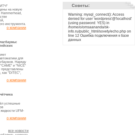
Советы:
ВИТЧ"
цены на новую
в Hammerhead,
Warning: mysql_connect(): Access
стве
denied for user 'wordpress'@'localhost'
ей,
(using password: YES) in
ого инструмента.
/home/o/omsaananda/sk-
о компании
info.ru/public_html/sovety/echo.php on
line 12 Ошибка подключения к базе
данных
шлагбаумы:
пейских
ряет
автоматики для
агбаумов. Наряду
"CAME" и "NICE"
же представлены
 как "DITEC",
о компании
чётчика
вёл успешные
ов
 жидкости UFM-
о компании
все новости