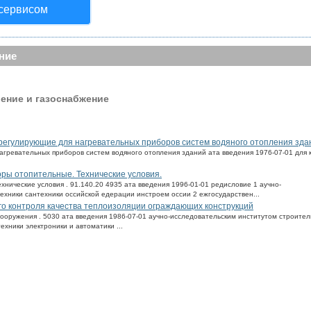
 сервисом
ние
ение и газоснабжение
ы регулирующие для нагревательных приборов систем водяного отопления зда
агревательных приборов систем водяного отопления зданий ата введения 1976-07-01 для 
оры отопительные. Технические условия.
хнические условия . 91.140.20 4935 ата введения 1996-01-01 редисловие 1 аучно-
ехники сантехники оссийской едерации инстроем оссии 2 ежгосударствен...
го контроля качества теплоизоляции ограждающих конструкций
сооружения . 5030 ата введения 1986-07-01 аучно-исследовательским институтом строите
ехники электроники и автоматики ...