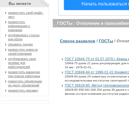
Вы можете
Начать пользоваться
разместить свой прайс-
лист
разместить
ГОСТы : Отопление и газоснабже
информацию о
компании
опубликовать статью
или обзор
Список разделов
/
ГОСТы
/ Отопл
объявить тендер
разместить новости
своей компании
ГОСТ 10944-75 от 01.07.1976 г. Кран
опубликовать свое
резюме для
10944-75 руппа 21 раны регулирующие для н
работодателей
10 мм - 1978-01-01...
ГОСТ 20849-94 от 1996-01-01 Конвект
разместить вакансию
при поиске работника
20849-94 руппа 24 онвекторы отопительные е
исследовательским институтом санитарной т
поместить объявление
ГОСТ 26629-85. Метод тепловизионно
на доску объявлений
26629-85 658.562 006.354 руппа 39 дания и 
разместить рекламу
физики осстроя осковским институтом радиот