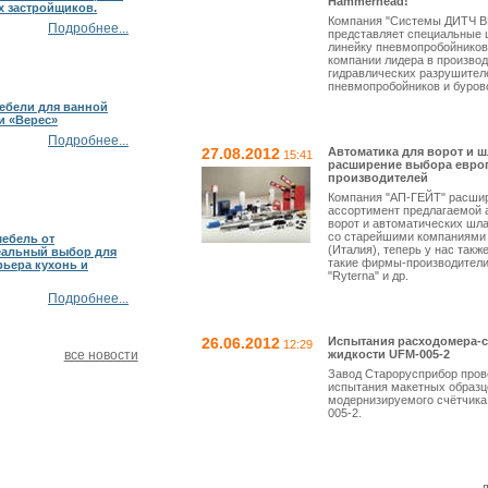
Hammerhead!
 застройщиков.
Компания "Системы ДИТЧ 
Подробнее...
представляет специальные 
линейку пневмопробойнико
компании лидера в производ
гидравлических разрушител
пневмопробойников и буров
ебели для ванной
и «Верес»
Подробнее...
27.08.2012
Автоматика для ворот и 
15:41
расширение выбора евро
производителей
Компания "АП-ГЕЙТ" расши
ассортимент предлагаемой 
ворот и автоматических шл
со старейшими компаниями 
мебель от
(Италия), теперь у нас так
еальный выбор для
такие фирмы-производители,
рьера кухонь и
"Ryterna" и др.
Подробнее...
26.06.2012
Испытания расходомера-с
12:29
все новости
жидкости UFM-005-2
Завод Старорусприбор про
испытания макетных образц
модернизируемого счётчика
005-2.