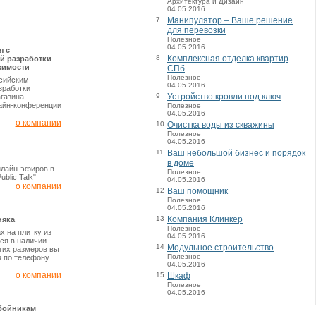
Архитектура и Дизайн
04.05.2016
7
Манипулятор – Ваше решение
для перевозки
Полезное
04.05.2016
я с
8
Комплексная отделка квартир
й разработки
жимости
СПб
Полезное
ссийским
04.05.2016
зработки
9
Устройство кровли под ключ
газина
айн-конференции
Полезное
04.05.2016
о компании
10
Очистка воды из скважины
Полезное
04.05.2016
11
Ваш небольшой бизнес и порядок
в доме
нлайн-эфиров в
Полезное
blic Talk"
04.05.2016
о компании
12
Ваш помощник
Полезное
04.05.2016
13
Компания Клинкер
няка
Полезное
х на плитку из
04.05.2016
ся в наличии.
14
Модульное строительство
угих размеров вы
Полезное
 по телефону
04.05.2016
о компании
15
Шкаф
Полезное
04.05.2016
бойникам