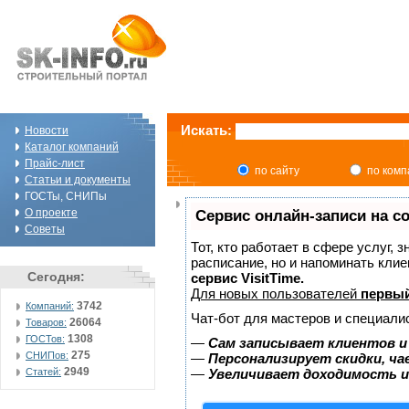
Искать:
Новости
Каталог компаний
Прайс-лист
по сайту
по ком
Статьи и документы
ГОСТы, СНИПы
О проекте
Сервис онлайн-записи на с
Советы
Тот, кто работает в сфере услуг, 
расписание, но и напоминать кли
Сегодня:
сервис VisitTime.
Для новых пользователей
первый
3742
Компаний:
Чат-бот для мастеров и специали
26064
Товаров:
1308
ГОСТов:
—
Сам записывает клиентов и
275
СНИПов:
—
Персонализирует скидки, ча
2949
Статей:
—
Увеличивает доходимость и