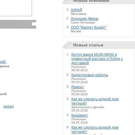
Новые компании
1
ArtHoff
Ярославль
2
Хорошие Двери
Санкт-Петербург
3
ООО "Карпет Крафт"
Москва
Новые статьи
1
Бетон марок М100-М450 и
цементный раствор в Лобне с
ний.
доставкой
кранов
Полезное
06.05.2016
2
Кадастровые работы
Полезное
05.05.2016
3
Ремонт
Полезное
льной
05.05.2016
4
Как же сделать родной дом
уютным?
назад
Архитектура и Дизайн
05.05.2016
5
Керамзит
Полезное
04.05.2016
6
Как же сделать родной дом
уютным?