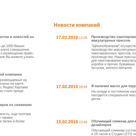
Новости компаний
истов и новостей на
17.02.2010
Производство пакетиров
12:39
макулатурных прессов
 до 1000 Ваших
"Щёкинобумпром" осуществ
талоге совершенно
производство макулатурных
 о размещении прайс-
пакетировочных прессов, со
але Вы можете узнать
производства. Наши прессы
для пакетирования макулат
коробок и прочих бумажных 
бутылок, мягкого металла
дой компании
, размещаемые на
мечены на карте.
17.02.2010
В наличии масло для тер
09:49
 с Яндекс.Картами
ю стало проще.
На складе в постоянном нал
находится специальное мас
доски
идеров по снижению
мость, еще полтора
я такими
е более и более
15.02.2010
Обучающий семинар для а
13:49
дизайнеров
Обучающий семинар состои
в 18 часов в Студии LETO по