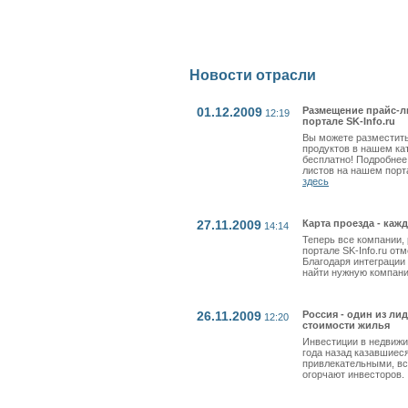
Новости отрасли
01.12.2009
Размещение прайс-л
12:19
портале SK-Info.ru
Вы можете разместить
продуктов в нашем ка
бесплатно! Подробнее
листов на нашем порт
здесь
27.11.2009
Карта проезда - каж
14:14
Теперь все компании
портале SK-Info.ru от
Благодаря интеграции
найти нужную компани
26.11.2009
Россия - один из л
12:20
стоимости жилья
Инвестиции в недвижи
года назад казавшиес
привлекательными, вс
огорчают инвесторов.