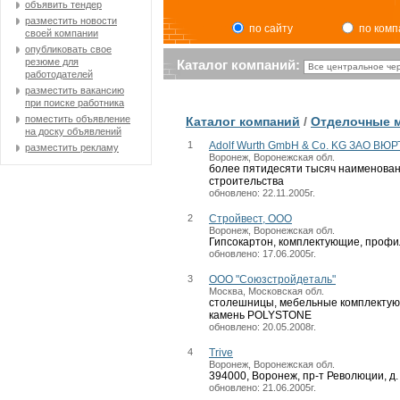
объявить тендер
разместить новости
по сайту
по ком
своей компании
опубликовать свое
резюме для
Каталог компаний:
работодателей
разместить вакансию
при поиске работника
поместить объявление
Каталог компаний
/
Отделочные 
на доску объявлений
1
Adolf Wurth GmbH & Co. KG ЗАО ВЮ
разместить рекламу
Воронеж, Воронежская обл.
более пятидесяти тысяч наименован
строительства
обновлено: 22.11.2005г.
2
Cтройвест, ООО
Воронеж, Воронежская обл.
Гипсокартон, комплектующие, профил
обновлено: 17.06.2005г.
3
OOO "Союзстройдеталь"
Москва, Московская обл.
столешницы, мебельные комплектующ
камень POLYSTONE
обновлено: 20.05.2008г.
4
Trive
Воронеж, Воронежская обл.
394000, Воронеж, пр-т Революции, д.
обновлено: 21.06.2005г.