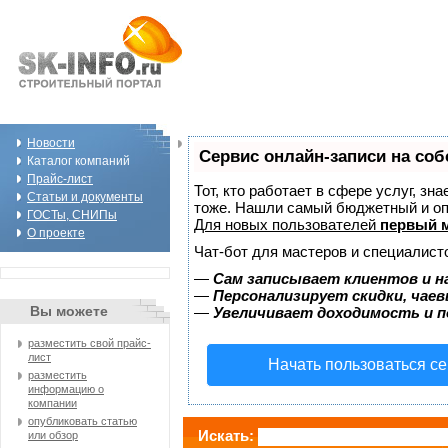
Новости
Сервис онлайн-записи на соб
Каталог компаний
Прайс-лист
Тот, кто работает в сфере услуг, зн
Статьи и документы
тоже. Нашли самый бюджетный и о
ГОСТы, СНИПы
Для новых пользователей
первый м
О проекте
Чат-бот для мастеров и специалист
—
Сам записывает клиентов и н
—
Персонализирует скидки, чаев
Вы можете
—
Увеличивает доходимость и 
разместить свой прайс-
лист
Начать пользоваться с
разместить
информацию о
компании
опубликовать статью
Искать:
или обзор