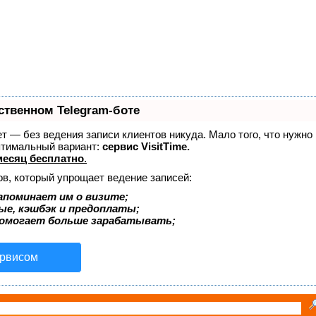
ственном Telegram-боте
ает — без ведения записи клиентов никуда. Мало того, что нужн
птимальный вариант:
сервис VisitTime.
есяц бесплатно
.
ов, который упрощает ведение записей:
апоминает им о визите;
ые, кэшбэк и предоплаты;
помогает больше зарабатывать;
ервисом