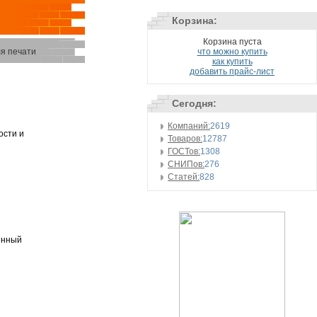
Корзина:
Корзина пуста
я печати
что можно купить
как купить
добавить прайс-лист
Сегодня:
Компаний:
2619
ости и
Товаров:
12787
ГОСТов:
1308
СНИПов:
276
Статей:
828
енный