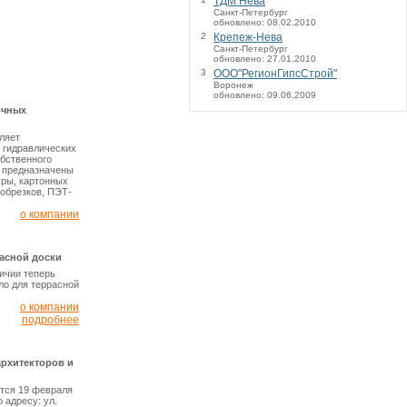
ТДМ Нева
Санкт-Петербург
обновлено: 08.02.2010
2
Крепеж-Нева
Санкт-Петербург
обновлено: 27.01.2010
3
ООО"РегионГипсСтрой"
Воронеж
обновлено: 09.06.2009
очных
ляет
 гидравлических
бственного
 предназначены
уры, картонных
обрезков, ПЭТ-
о компании
расной доски
ичии теперь
ло для террасной
о компании
подробнее
рхитекторов и
тся 19 февраля
 адресу: ул.