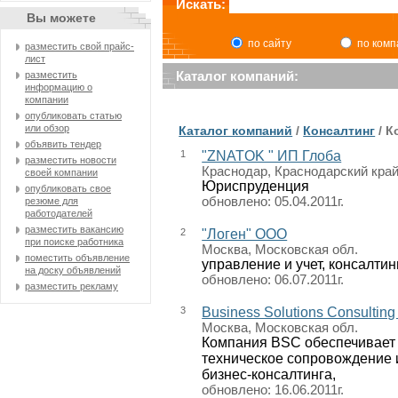
Искать:
Вы можете
по сайту
по ком
разместить свой прайс-
лист
Каталог компаний:
разместить
информацию о
компании
опубликовать статью
или обзор
Каталог компаний
/
Консалтинг
/ К
объявить тендер
1
"ZNATOK " ИП Глоба
разместить новости
Краснодар, Краснодарский кра
своей компании
Юриспруденция
опубликовать свое
обновлено: 05.04.2011г.
резюме для
работодателей
разместить вакансию
2
"Логен" ООО
при поиске работника
Москва, Московская обл.
поместить объявление
управление и учет, консалтин
на доску объявлений
обновлено: 06.07.2011г.
разместить рекламу
3
Business Solutions Consulting
Москва, Московская обл.
Компания BSC обеспечивает 
техническое сопровождение 
бизнес-консалтинга,
обновлено: 16.06.2011г.