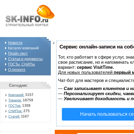
Новости
Сервис онлайн-записи на соб
Каталог компаний
Прайс-лист
Тот, кто работает в сфере услуг, зн
Статьи и документы
свое расписание, но и напоминать 
ГОСТы, СНИПы
вариант:
сервис VisitTime.
О проекте
Для новых пользователей
первый м
Чат-бот для мастеров и специалист
Сегодня:
—
Сам записывает клиентов и н
—
Персонализирует скидки, чаев
3157
Компаний:
—
Увеличивает доходимость и 
18759
Товаров:
1308
ГОСТов:
275
СНИПов:
Начать пользоваться с
1167
Статей: