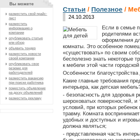
Вы можете
Статьи
/
Полезное
/ Ме
разместить свой прайс-
24.10.2013
лист
разместить
Если в семье п
информацию о
компании
родителями вс
опубликовать статью
оформления дл
или обзор
комнаты. Это особенное помещ
объявить тендер
«существовать» по своим собс
разместить новости
бесполезно знать некоторые т
своей компании
опубликовать свое
к мебели этой части городской
резюме для
Особенности благоустройства 
работодателей
разместить вакансию
Какие главные требования пре
при поиске работника
интерьера, как детская мебел
поместить объявление
на доску объявлений
- безопасность для здоровья р
разместить рекламу
шероховатых поверхностей, и т
условий, при которых ребенок
травму. Комната воспринимает
удобных и доступных и игровы
должна являться;
- представленная часть интер