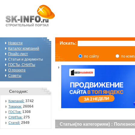
Искать:
Новости
Каталог компаний
Прайс-лист
по сайту
по ком
Статьи и документы
ГОСТы, СНИПы
О проекте
Советы
Сегодня:
3742
Компаний:
26064
Товаров:
1308
ГОСТов:
275
СНИПов:
2949
Статей:
Статьи(по категориям) : Полезно