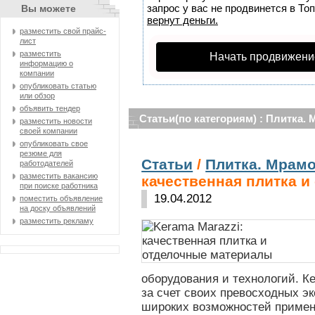
запрос у вас не продвинется в Топ
Вы можете
вернут деньги.
разместить свой прайс-
лист
разместить
Начать продвижени
информацию о
компании
опубликовать статью
или обзор
объявить тендер
Статьи(по категориям) : Плитка. 
разместить новости
своей компании
опубликовать свое
резюме для
Статьи
/
Плитка. Мрамо
работодателей
разместить вакансию
качественная плитка 
при поиске работника
19.04.2012
поместить объявление
на доску объявлений
разместить рекламу
оборудования и технологий. К
за счет своих превосходных э
широких возможностей примен