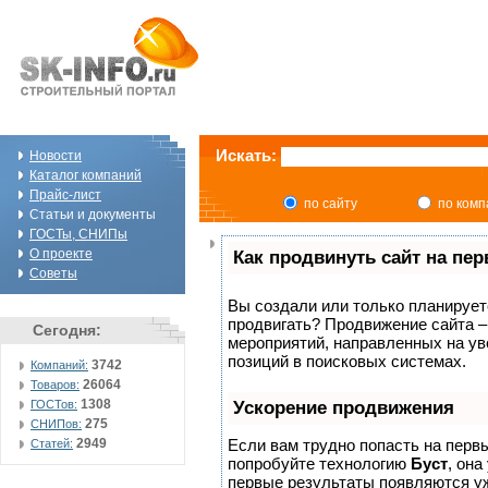
Искать:
Новости
Каталог компаний
Прайс-лист
по сайту
по ком
Статьи и документы
ГОСТы, СНИПы
О проекте
Как продвинуть сайт на пе
Советы
Вы создали или только планируете 
продвигать? Продвижение сайта –
Сегодня:
мероприятий, направленных на ув
позиций в поисковых системах.
3742
Компаний:
26064
Товаров:
1308
ГОСТов:
Ускорение продвижения
275
СНИПов:
2949
Если вам трудно попасть на перв
Статей:
попробуйте технологию
Буст
, она
первые результаты появляются уж