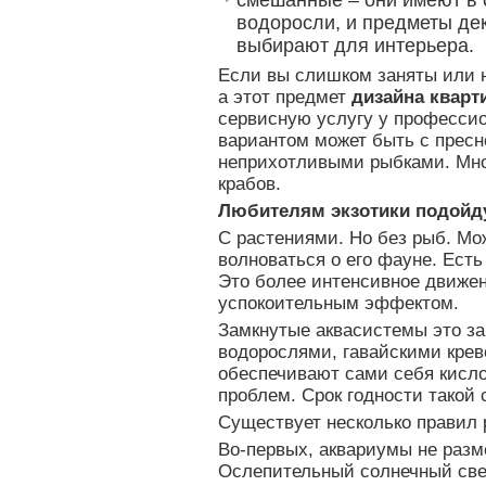
водоросли, и предметы де
выбирают для интерьера.
Если вы слишком заняты или н
а этот предмет
дизайна квар
сервисную услугу у професси
вариантом может быть с пресн
неприхотливыми рыбками. Мно
крабов.
Любителям экзотики подойду
С растениями. Но без рыб. Мо
волноваться о его фауне. Ест
Это более интенсивное движе
успокоительным эффектом.
Замкнутые аквасистемы это за
водорослями, гавайскими крев
обеспечивают сами себя кисл
проблем. Срок годности такой 
Существует несколько правил
Во-первых, аквариумы не разм
Ослепительный солнечный свет