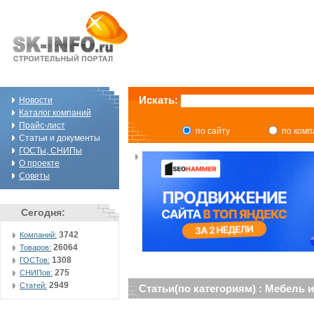
Искать:
Новости
Каталог компаний
Прайс-лист
по сайту
по ком
Статьи и документы
ГОСТы, СНИПы
О проекте
Советы
Сегодня:
3742
Компаний:
26064
Товаров:
1308
ГОСТов:
275
СНИПов:
2949
Статей:
Статьи(по категориям) : Мебель 