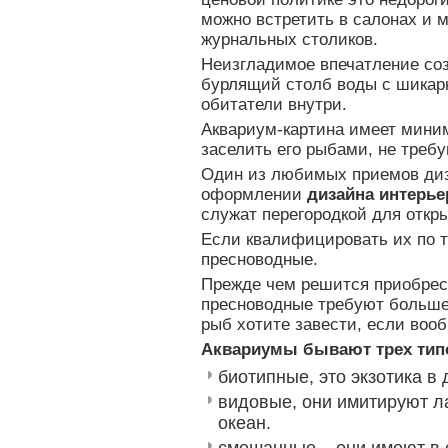
можно встретить в салонах и 
журнальных столиков.
Неизгладимое впечатление со
бурлящий столб воды с шикар
обитатели внутри.
Аквариум-картина имеет мини
заселить его рыбами, не тре
Один из любимых приемов диз
оформлении
дизайна интерье
служат перегородкой для откр
Если квалифицировать их по т
пресноводные.
Прежде чем решится приобрест
пресноводные требуют большег
рыб хотите завести, если воо
Аквариумы бывают трех тип
биотипные, это экзотика в
видовые, они имитируют 
океан.
смешанные – они имеют в 