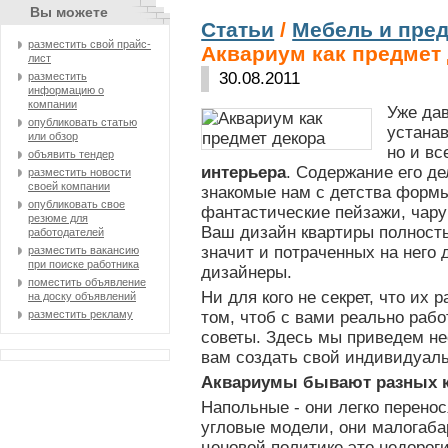
Вы можете
Статьи
/
Мебель и пре
разместить свой прайс-
Аквариум как предмет
лист
30.08.2011
разместить
информацию о
компании
Уже да
опубликовать статью
устана
или обзор
но и в
объявить тендер
интерьера
. Содержание его де
разместить новости
своей компании
знакомые нам с детства формы
опубликовать свое
фантастические пейзажи, чар
резюме для
Ваш дизайн квартиры полность
работодателей
значит и потраченных на него 
разместить вакансию
при поиске работника
дизайнеры.
поместить объявление
Ни для кого не секрет, что их 
на доску объявлений
том, чтоб с вами реально рабо
разместить рекламу
советы. Здесь мы приведем не
вам создать свой индивидуа
Аквариумы бывают разных к
Напольные - они легко перенос
угловые модели, они малогаба
ценовой политике это недороги