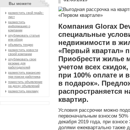
Вы можете
разместить свой прайс-
лист
разместить
Компания Glorax De
информацию о
компании
специальные услов
опубликовать статью
или обзор
недвижимости в жи
объявить тендер
«Первый квартал» пр
разместить новости
своей компании
Приобрести жилье м
опубликовать свое
резюме для
учетом всех скидок
работодателей
разместить вакансию
при 100% оплате и 
при поиске работника
в подарок». Предло
поместить объявление
на доску объявлений
распространяется н
разместить рекламу
квартир.
Условия рассрочки можно подо
первоначальным взносом 50% 
декабря 2019 года,
при взносе 
долями ежеквартально также до