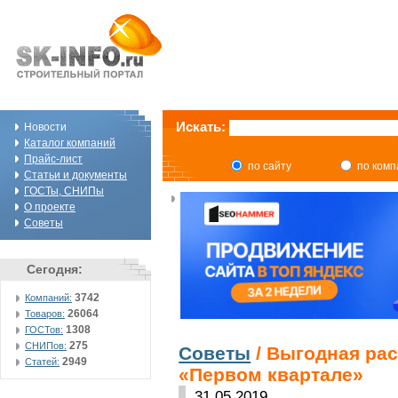
Искать:
Новости
Каталог компаний
Прайс-лист
по сайту
по ком
Статьи и документы
ГОСТы, СНИПы
О проекте
Советы
Сегодня:
3742
Компаний:
26064
Товаров:
1308
ГОСТов:
275
СНИПов:
Советы
/ Выгодная рас
2949
Статей:
«Первом квартале»
31.05.2019