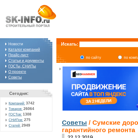
Искать:
Новости
Каталог компаний
Прайс-лист
по сайту
по ком
Статьи и документы
ГОСТы, СНИПы
О проекте
Советы
Сегодня:
3742
Компаний:
26064
Товаров:
1308
ГОСТов:
275
СНИПов:
Советы
/ Сумские доро
2949
Статей:
гарантийного ремонта
22.12.2019