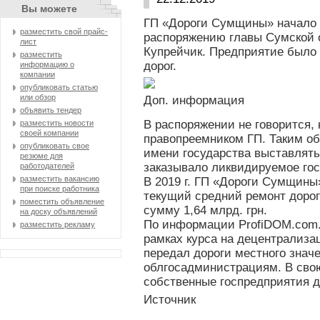
Вы можете
ГП «Дороги Сумщины» начало 
разместить свой прайс-
распоряжению главы Сумской
лист
Купрейчик.
Предприятие было 
разместить
дорог.
информацию о
компании
опубликовать статью
или обзор
Доп. информация
объявить тендер
В распоряжении не говорится, 
разместить новости
своей компании
правопреемником ГП. Таким об
опубликовать свое
имени государства выставлять 
резюме для
заказывало ликвидируемое го
работодателей
разместить вакансию
В 2019 г. ГП «Дороги Сумщины
при поиске работника
текущий средний ремонт дорог
поместить объявление
сумму 1,64 млрд. грн.
на доску объявлений
По информации ProfiDOM.com.u
разместить рекламу
рамках курса на децентрализа
передал дороги местного знач
облгосадминистрациям. В сво
собственные госпредприятия д
Источник