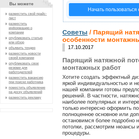
Вы можете
Начать пользоваться
разместить свой прайс-
лист
разместить
информацию о
Советы
/ Парящий натя
компании
опубликовать статью
особенности монтажны
или обзор
17.10.2017
объявить тендер
разместить новости
своей компании
Парящий натяжной пот
опубликовать свое
монтажных работ
резюме для
работодателей
Хотите создать эффектный ди
разместить вакансию
при поиске работника
яркой индивидуальностью и н
поместить объявление
нашей компании готовы предл
на доску объявлений
решений. В частности, натяжн
разместить рекламу
наиболее популярных и интер
только интересно оформить по
полноценное основное или до
остановимся более подробно н
потолки, рассмотрим нюансы 
процедуры.