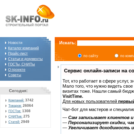
Искать:
Новости
Каталог компаний
Прайс-лист
по сайту
по ком
Статьи и документы
ГОСТы, СНИПы
О проекте
Сервис онлайн-записи на с
Советы
Тот, кто работает в сфере услуг, 
Мало того, что нужно видеть свое
Сегодня:
визитах тоже. Нашли самый бюдж
VisitTime.
3742
Компаний:
Для новых пользователей
первый
26064
Товаров:
Чат-бот для мастеров и специали
1308
ГОСТов:
275
СНИПов:
—
Сам записывает клиентов и
2949
Статей:
—
Персонализирует скидки, ча
—
Увеличивает доходимость и