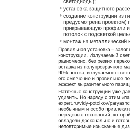
светодиоды);
установка защитного рассе
создание конструкции из г
предусмотрена проектом) 
прикрывающую профили и
потолок с подсветкой цель
монтаж на металлический к
Правильная установка – залог 
конструкции. Излучаемый свет
равномерно, без резких перехо
вставка из полупрозрачного м
90% потока, излучаемого свет
его смягчение и правильное п
эффект выразительного паряще
Натяжные конструкции уже дав
удивить. Но наряду с этим «пар
expert.ru/vidy-potolkov/paryash
необычным и особо привлекат
передовых технологий, котор
овладели досконально и готов
неповторимые изысканные диз