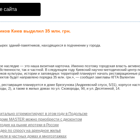
е сайта
иков Киев выделил 35 млн. грн.
тырех зданий-памятников, находящихся в подчинении у города.
ное наследие — это наша визитная карточка. Именно поэтому городская власть активн
ственности, так и частной. В следующем году Киевский научно-методический центр п
иков культуры, истории и заповедных территорий планирует начать реставрационные 
ектов будет направлено порядка 35 млн. грн.», — сообщил замглавы КГГА Валентин
 реставрация планируется в доме Брезгунова (Андреевский спуск, 5/31), корпусе наст
ды, 2), а также в жилых домах по ул. Сковороды, 9б, и ул. Десятинной, 14.
итально отремонтируют в этом году в Подольске
 доме MASTER можно приобрести с дисконтом
годия на рынке ипотеки в России
дер по спросу на арендное жильё
ели в частных домах и многоэтажках