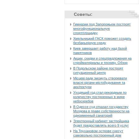
Советы:
Гимназии под Запорожьем построят
многофункциональную
спортплощадку
Хмельницкий ГАСК поможет создать
безбарьерную среду
Киев завершает работу над базой
памятников
Акции, скидки и спецпредложения на
стройматериалы и технику. Обзор
В Подольском районе построят
ситуационный центр
Місцеві ради зможуть створювати
власні органи містобудування та
архітектури
Уходящий год стал рекордным по
количеству построенных в мире
небоскребов
В Одессе суд отказал государству
Молдова в праве собственности на
одноименный санаторий
Электронный кабинет застройщика
будет предоставлять всего 9 услуг
На Трухановом острове снесут
самовольно построенный дом