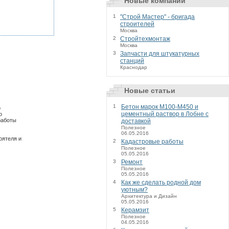
Новые компании
1
"Строй Мастер" - бригада
строителей
Москва
2
Стройтехмонтаж
Москва
3
Запчасти для штукатурных
станций
Краснодар
Новые статьи
1
Бетон марок М100-М450 и
о
цементный раствор в Лобне с
о
работы
доставкой
Полезное
06.05.2016
оятеля и
2
Кадастровые работы
Полезное
05.05.2016
3
Ремонт
Полезное
05.05.2016
4
Как же сделать родной дом
уютным?
Архитектура и Дизайн
05.05.2016
5
Керамзит
Полезное
04.05.2016