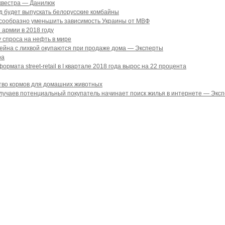
квестра — Данилюк
д будет выпускать белорусские комбайны
сообразно уменьшить зависимость Украины от МВФ
 армии в 2018 году
 спроса на нефть в мире
сейна с лихвой окупаются при продаже дома — Эксперты
ра
мата street-retail в I квартале 2018 года вырос на 22 процента
тво кормов для домашних животных
учаев потенциальный покупатель начинает поиск жилья в интернете — Эксп