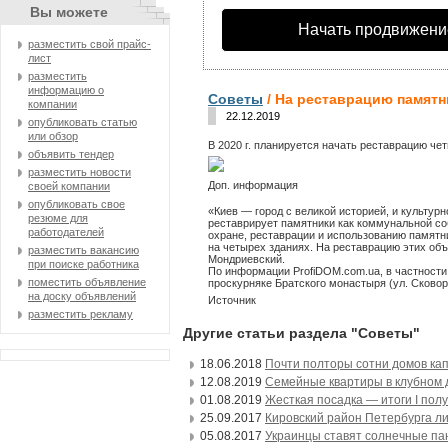
Вы можете
Начать продвижени
разместить свой прайс-
лист
разместить
информацию о
Советы
/ На реставрацию памятн
компании
22.12.2019
опубликовать статью
или обзор
В 2020 г. планируется начать реставрацию че
объявить тендер
разместить новости
Доп.
информация
своей компании
опубликовать свое
«Киев — город с великой историей, и культур
резюме для
реставрирует памятники как коммунальной соб
работодателей
охране, реставрации и использованию памятн
на четырех зданиях. На реставрацию этих объ
разместить вакансию
Мондриевский.
при поиске работника
По информации ProfiDOM.com.ua, в частности,
поместить объявление
проскурняке Братского монастыря (ул. Сковоро
на доску объявлений
Источник
разместить рекламу
Другие статьи раздела "Советы"
18.06.2018
Почти полторы сотни домов кап
12.08.2019
Семейные квартиры в клубном
01.08.2019
Жесткая посадка — итоги I полу
25.09.2017
Кировский район Петербурга ли
05.08.2017
Украинцы ставят солнечные пан