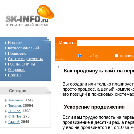
Искать:
Новости
Каталог компаний
Прайс-лист
по сайту
по ком
Статьи и документы
ГОСТы, СНИПы
О проекте
Как продвинуть сайт на пе
Советы
Вы создали или только планируете
просто процесс, а целый комплек
Сегодня:
его позиций в поисковых системах
3742
Компаний:
26064
Товаров:
Ускорение продвижения
1308
ГОСТов:
275
СНИПов:
Если вам трудно попасть на перв
2949
продвижение в десятки раз, а пер
Статей:
у вас не продвинется в Топ10 за м