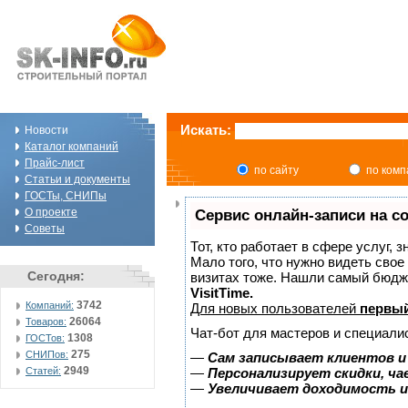
Искать:
Новости
Каталог компаний
Прайс-лист
по сайту
по ком
Статьи и документы
ГОСТы, СНИПы
О проекте
Сервис онлайн-записи на с
Советы
Тот, кто работает в сфере услуг, 
Мало того, что нужно видеть свое
Сегодня:
визитах тоже. Нашли самый бюдж
VisitTime.
3742
Компаний:
Для новых пользователей
первый
26064
Товаров:
Чат-бот для мастеров и специали
1308
ГОСТов:
275
СНИПов:
—
Сам записывает клиентов и
2949
Статей:
—
Персонализирует скидки, ча
—
Увеличивает доходимость и