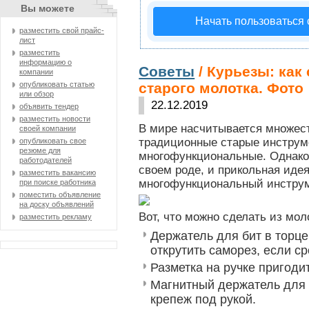
Вы можете
Начать пользоваться
разместить свой прайс-
лист
разместить
информацию о
Советы
/ Курьезы: как
компании
опубликовать статью
старого молотка. Фото
или обзор
22.12.2019
объявить тендер
разместить новости
В мире насчитывается множес
своей компании
традиционные старые инструме
опубликовать свое
резюме для
многофункциональные.
Однако,
работодателей
своем роде, и прикольная иде
разместить вакансию
многофункциональный инстру
при поиске работника
поместить объявление
на доску объявлений
Вот, что можно сделать из мол
разместить рекламу
Держатель для бит в торце
открутить саморез, если с
Разметка на ручке пригодит
Магнитный держатель для 
крепеж под рукой.