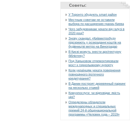
Советы:
У Торонто збудують smart район
Местным советам не оставили
выбора по расширению границ Киева
Чого забудовникам чекати від галузі в
2020 році?
Знову скандал: «Київметробуд»
підозрюють у розкраданні коштів на
будівництві метро на Виноградар
В Києві можуть знести архітектурну
бібліотеку?
Под Харьковом отремонтировали
мост к горнолыжному курорту
Коли українцям чекати повернення
повноцінного іпотечного
кредитування?
В Дании построят деревянный паркинг
на несколько этажей
Комунпослуги: чи відповідає якість
ціні?
Определены обладатели
международных и специальных
премий 24-й общенациональной
программы «Человек года – 2019»