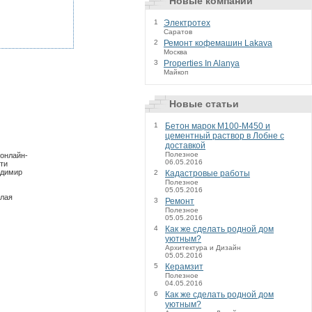
Новые компании
1
Электротех
Саратов
2
Ремонт кофемашин Lakava
Москва
3
Properties In Alanya
Майкоп
Новые статьи
1
Бетон марок М100-М450 и
цементный раствор в Лобне с
доставкой
Полезное
 онлайн-
06.05.2016
ти
адимир
2
Кадастровые работы
Полезное
05.05.2016
алая
3
Ремонт
Полезное
05.05.2016
4
Как же сделать родной дом
уютным?
Архитектура и Дизайн
05.05.2016
5
Керамзит
Полезное
04.05.2016
6
Как же сделать родной дом
уютным?