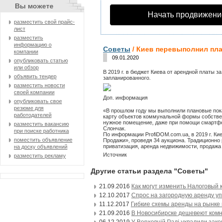
Вы можете
Начать продвижени
разместить свой прайс-
лист
разместить
информацию о
Советы
/ Киев перевыполнил пла
компании
09.01.2020
опубликовать статью
или обзор
В 2019 г. в бюджет Киева от арендной платы з
объявить тендер
запланированного.
разместить новости
своей компании
Доп.
информация
опубликовать свое
резюме для
«В прошлом году мы выполнили плановые пока
работодателей
карту объектов коммунальной формы собстве
нужное помещение, даже при помощи смартфо
разместить вакансию
Слончак.
при поиске работника
По информации ProfiDOM.com.ua, в 2019 г. Ки
поместить объявление
Продажи», проведя 34 аукциона. Традиционно
приватизация, аренда недвижимости, продажа
на доску объявлений
Источник
разместить рекламу
Другие статьи раздела "Советы"
21.09.2016
Как могут изменить Налоговый к
12.10.2017
Спрос на загородную аренду у
11.12.2017
Гибкие схемы аренды на рынке
21.09.2016
В Новосибирске дешевеют ком
06.12.2019
У Верховній Раді ухвалили зак