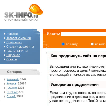
Искать:
Новости
Каталог компаний
Прайс-лист
по сайту
по ком
Статьи и документы
ГОСТы, СНИПы
О проекте
Как продвинуть сайт на пе
Советы
Вы создали или только планируете
просто процесс, а целый комплек
Сегодня:
его позиций в поисковых системах
3742
Компаний:
26064
Товаров:
Ускорение продвижения
1308
ГОСТов:
275
СНИПов:
Если вам трудно попасть на перв
2949
продвижение в десятки раз, а пер
Статей:
у вас не продвинется в Топ10 за м