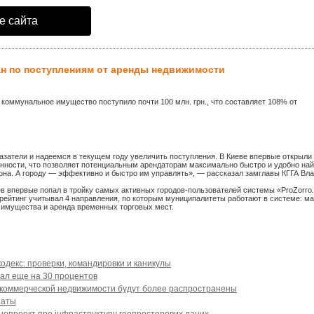
е сайта
н по поступлениям от аренды недвижимости
а коммунальное имущество поступило почти 100 млн. грн., что составляет 108% от
затели и надеемся в текущем году увеличить поступления. В Киеве впервые открыли
нности, что позволяет потенциальным арендаторам максимально быстро и удобно най
на. А городу — эффективно и быстро им управлять», — рассказал замглавы КГГА Вл
ев впервые попал в тройку самых активных городов-пользователей системы «ProZorro.
 рейтинг учитывал 4 направления, по которым муниципалитеты работают в системе: м
 имущества и аренда временных торговых мест.
одекс: проверки, командировки и каникулы
пал еще на 30 процентов
 коммерческой недвижимости будут более распространены
наты
онопроект про інфраструктуру геопросторових даних