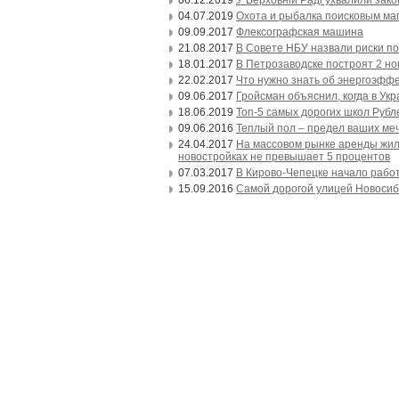
04.07.2019
Охота и рыбалка поисковым ма
09.09.2017
Флексографская машина
21.08.2017
В Совете НБУ назвали риски пок
18.01.2017
В Петрозаводске построят 2 но
22.02.2017
Что нужно знать об энергоэфф
09.06.2017
Гройсман объяснил, когда в Ук
18.06.2019
Топ-5 самых дорогих школ Рубл
09.06.2016
Теплый пол – предел ваших ме
24.04.2017
На массовом рынке аренды жиль
новостройках не превышает 5 процентов
07.03.2017
В Кирово-Чепецке начало рабо
15.09.2016
Самой дорогой улицей Новосиб