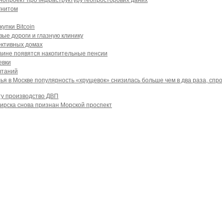
гнитом
упки Bitcoin
вые дороги и глазную клинику
ективных домах
раине появятся накопительные пенсии
евки
чтаний
я в Москве популярность «хрущевок» снизилась больше чем в два раза, спро
ту производство ДВП
ирска снова признан Морской проспект