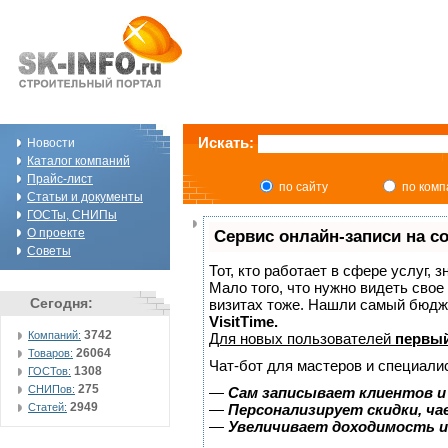
Искать:
Новости
Каталог компаний
Прайс-лист
по сайту
по ком
Статьи и документы
ГОСТы, СНИПы
О проекте
Сервис онлайн-записи на с
Советы
Тот, кто работает в сфере услуг, 
Мало того, что нужно видеть свое
Сегодня:
визитах тоже. Нашли самый бюдж
VisitTime.
3742
Компаний:
Для новых пользователей
первый
26064
Товаров:
Чат-бот для мастеров и специали
1308
ГОСТов:
275
СНИПов:
—
Сам записывает клиентов и
2949
Статей:
—
Персонализирует скидки, ча
—
Увеличивает доходимость и