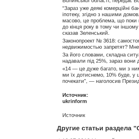
Волинської області, передає Bui
“Зараз уже деякі комерційні б
іпотеку, згідно з нашими домов
масово, це проблема, що поки
до кінця року в тому чи іншому
сказав Зеленський.
Законопроект № 3618: самосто
недвижимостью запретят? Мне
За його словами, складна ситу
надавали під 25%, зараз вони 
«14 — це дуже багато, ми з н
ми їх дотиснемо, 10% буде, у 
почекати”, — наголосив Презид
Источник:
ukrinform
Источник
Другие статьи раздела 