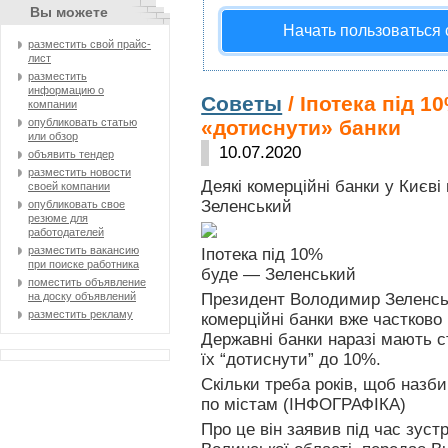
Вы можете
Начать пользоваться
разместить свой прайс-
лист
разместить
информацию о
Советы
/ Іпотека під 
компании
опубликовать статью
«дотиснути» банки
или обзор
10.07.2020
объявить тендер
разместить новости
Деякі комерційні банки у Києві
своей компании
Зеленський
опубликовать свое
резюме для
работодателей
разместить вакансию
Іпотека під 10%
при поиске работника
буде — Зеленський
поместить объявление
на доску объявлений
Президент Володимир Зеленськ
разместить рекламу
комерційні банки вже частково 
Державні банки наразі мають с
їх “дотиснути” до 10%.
Скільки треба років, щоб назб
по містам (ІНФОГРАФІКА)
Про це він заявив під час зуст