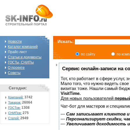
Искать:
Новости
Каталог компаний
Прайс-лист
по сайту
по ком
Статьи и документы
ГОСТы, СНИПы
О проекте
Сервис онлайн-записи на с
Советы
Тот, кто работает в сфере услуг, 
Мало того, что нужно видеть свое
Сегодня:
визитах тоже. Нашли самый бюдж
VisitTime.
3742
Компаний:
Для новых пользователей
первый
26064
Товаров:
Чат-бот для мастеров и специали
1308
ГОСТов:
275
СНИПов:
—
Сам записывает клиентов и
2949
Статей:
—
Персонализирует скидки, ча
—
Увеличивает доходимость и