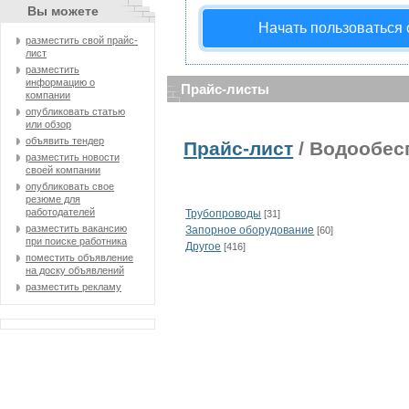
Вы можете
Начать пользоваться
разместить свой прайс-
лист
разместить
информацию о
Прайс-листы
компании
опубликовать статью
или обзор
объявить тендер
Прайс-лист
/ Водообес
разместить новости
своей компании
опубликовать свое
резюме для
работодателей
Трубопроводы
[31]
разместить вакансию
Запорное оборудование
[60]
при поиске работника
Другое
[416]
поместить объявление
на доску объявлений
разместить рекламу