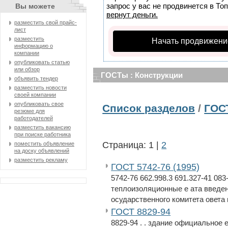
запрос у вас не продвинется в Топ
Вы можете
вернут деньги.
разместить свой прайс-
лист
разместить
Начать продвижени
информацию о
компании
опубликовать статью
или обзор
ГОСТы : Конструкции
объявить тендер
разместить новости
своей компании
опубликовать свое
Список разделов
/
ГОС
резюме для
работодателей
разместить вакансию
при поиске работника
Страница: 1 |
2
поместить объявление
на доску объявлений
разместить рекламу
ГОСТ 5742-76 (1995)
5742-76 662.998.3 691.327-41 08
теплоизоляционные е ата введен
осударственного комитета овета 
ГОСТ 8829-94
8829-94 . . здание официальное