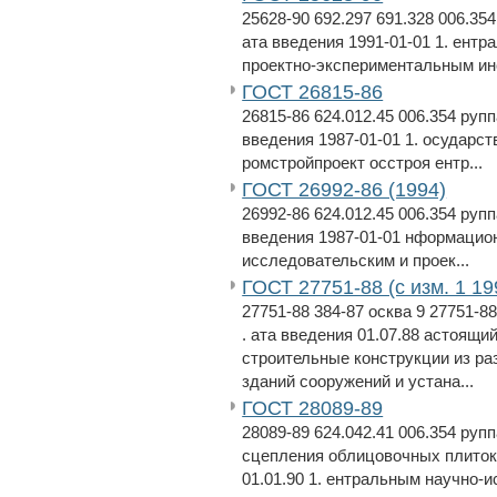
25628-90 692.297 691.328 006.354
ата введения 1991-01-01 1. ент
проектно-экспериментальным инс
ГОСТ 26815-86
26815-86 624.012.45 006.354 рупп
введения 1987-01-01 1. осударс
ромстройпроект осстроя ентр...
ГОСТ 26992-86 (1994)
26992-86 624.012.45 006.354 рупп
введения 1987-01-01 нформацио
исследовательским и проек...
ГОСТ 27751-88 (с изм. 1 19
27751-88 384-87 осква 9 27751-8
. ата введения 01.07.88 астоящи
строительные конструкции из ра
зданий сооружений и устана...
ГОСТ 28089-89
28089-89 624.042.41 006.354 руп
сцепления облицовочных плиток 
01.01.90 1. ентральным научно-