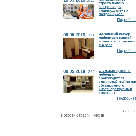
10:26
строительного
контроля для
индивидуальных
застройщиков.
Подробнее.
09.05.2016
Идеальный выбор
12:14
мебели для ванной
комнаты от компании
«Верес»
Подробнее.
09.05.2016
Стильная кухонная
12:12
мебель от
производителя –
идеальный выбор дл
обставляемого
интерьера кухонь и
столовых
Подробнее.
все нов
Новости отрасли | Архив