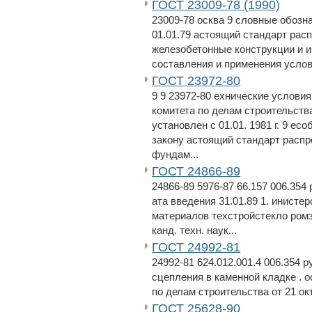
ГОСТ 23009-78 (1990)
23009-78 осква 9 словные обозна
01.01.79 астоящий стандарт рас
железобетонные конструкции и и
составления и применения услов
ГОСТ 23972-80
9 9 23972-80 ехнические услови
комитета по делам строительства
установлен с 01.01. 1981 г. 9 е
закону астоящий стандарт расп
фундам...
ГОСТ 24866-89
24866-89 5976-87 66.157 006.354 
ата введения 31.01.89 1. инист
материалов техстройстекло ромз
канд. техн. наук...
ГОСТ 24992-81
24992-81 624.012.001.4 006.354 
сцепления в каменной кладке . 
по делам строительства от 21 окт
ГОСТ 25628-90