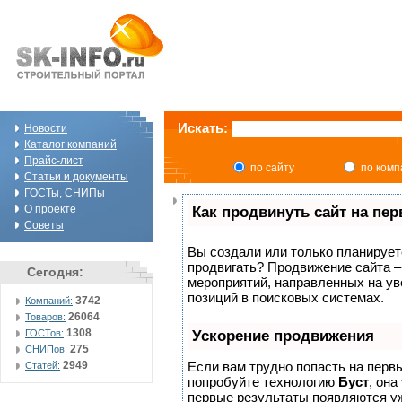
Искать:
Новости
Каталог компаний
Прайс-лист
по сайту
по ком
Статьи и документы
ГОСТы, СНИПы
О проекте
Как продвинуть сайт на пе
Советы
Вы создали или только планируете 
продвигать? Продвижение сайта –
Сегодня:
мероприятий, направленных на ув
позиций в поисковых системах.
3742
Компаний:
26064
Товаров:
1308
ГОСТов:
Ускорение продвижения
275
СНИПов:
2949
Если вам трудно попасть на перв
Статей:
попробуйте технологию
Буст
, она
первые результаты появляются уж