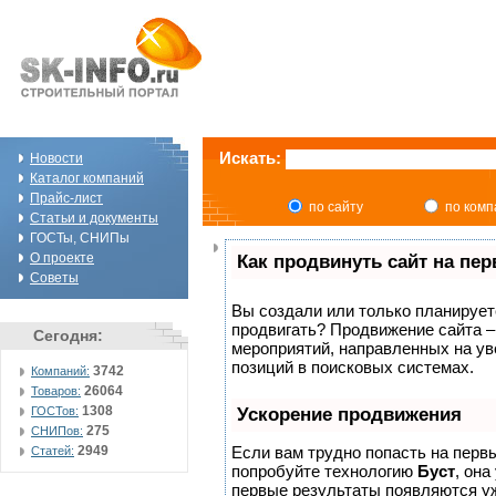
Искать:
Новости
Каталог компаний
Прайс-лист
по сайту
по ком
Статьи и документы
ГОСТы, СНИПы
О проекте
Как продвинуть сайт на пе
Советы
Вы создали или только планируете 
продвигать? Продвижение сайта –
Сегодня:
мероприятий, направленных на ув
позиций в поисковых системах.
3742
Компаний:
26064
Товаров:
1308
ГОСТов:
Ускорение продвижения
275
СНИПов:
2949
Если вам трудно попасть на перв
Статей:
попробуйте технологию
Буст
, она
первые результаты появляются уж