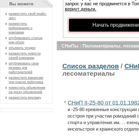
запрос у вас не продвинется в Топ
Вы можете
вернут деньги.
разместить свой прайс-
лист
разместить
Начать продвижени
информацию о
компании
опубликовать статью
или обзор
СНиПы : Пиломатериалы, лесом
объявить тендер
разместить новости
своей компании
опубликовать свое
Список разделов
/
СНи
резюме для
лесоматериалы
работодателей
разместить вакансию
при поиске работника
поместить объявление
на доску объявлений
разместить рекламу
СНиП II-25-80 от 01.01.19
и -25-80 еревянные конструкции 
осстроя при участии ромзданий 
спорта и управления им. . . езе
инсельстроя и краинского отделен