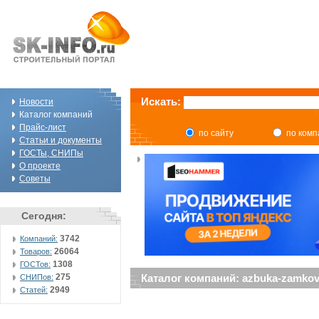
Искать:
Новости
Каталог компаний
Прайс-лист
по сайту
по ком
Статьи и документы
ГОСТы, СНИПы
О проекте
Советы
Сегодня:
3742
Компаний:
26064
Товаров:
1308
ГОСТов:
275
Каталог компаний: azbuka-zamko
СНИПов:
2949
Статей: