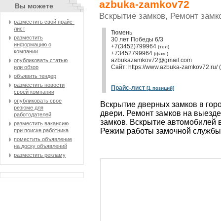
azbuka-zamkov72
Вы можете
Вскрытие замков, Ремонт замко
разместить свой прайс-
лист
Тюмень
разместить
30 лет Победы 6/3
информацию о
+7(3452)799964
(тел)
компании
+73452799964
(факс)
azbukazamkov72@gmail.com
опубликовать статью
Сайт:
https://www.azbuka-zamkov72.ru/
или обзор
объявить тендер
разместить новости
Прайс-лист
[1 позиций]
своей компании
опубликовать свое
Вскрытие дверных замков в горо
резюме для
двери. Ремонт замков на выезде
работодателей
замков. Вскрытие автомобилей 
разместить вакансию
Режим работы замочной службы 
при поиске работника
поместить объявление
на доску объявлений
разместить рекламу