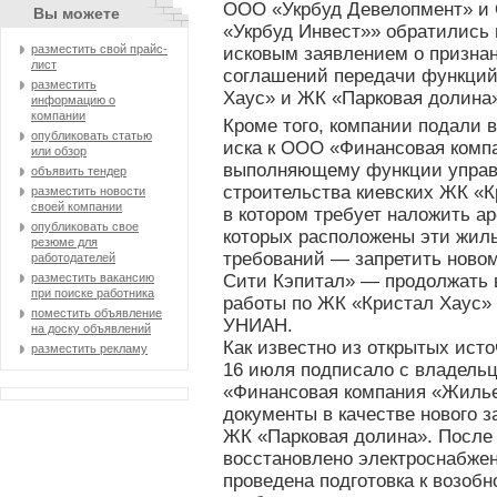
ООО «Укрбуд Девелопмент» и
Вы можете
«Укрбуд Инвест»» обратились 
разместить свой прайс-
исковым заявлением о призна
лист
соглашений передачи функций
разместить
Хаус» и ЖК «Парковая долина
информацию о
компании
Кроме того, компании подали 
опубликовать статью
иска к ООО «Финансовая комп
или обзор
выполняющему функции управ
объявить тендер
строительства киевских ЖК «К
разместить новости
своей компании
в котором требует наложить ар
опубликовать свое
которых расположены эти жилы
резюме для
требований — запретить нов
работодателей
Сити Кэпитал» — продолжать 
разместить вакансию
при поиске работника
работы по ЖК «Кристал Хаус» 
поместить объявление
УНИАН.
на доску объявлений
Как известно из открытых ист
разместить рекламу
16 июля подписало с владель
«Финансовая компания «Жилье
документы в качестве нового 
ЖК «Парковая долина». После 
восстановлено электроснабже
проведена подготовка к возоб