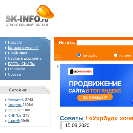
Искать:
Новости
Каталог компаний
Прайс-лист
по сайту
по ком
Статьи и документы
ГОСТы, СНИПы
О проекте
Советы
Сегодня:
3742
Компаний:
26064
Товаров:
1308
ГОСТов:
275
СНИПов:
Советы
/ «Укрбуд» хоч
2949
Статей:
15.08.2020