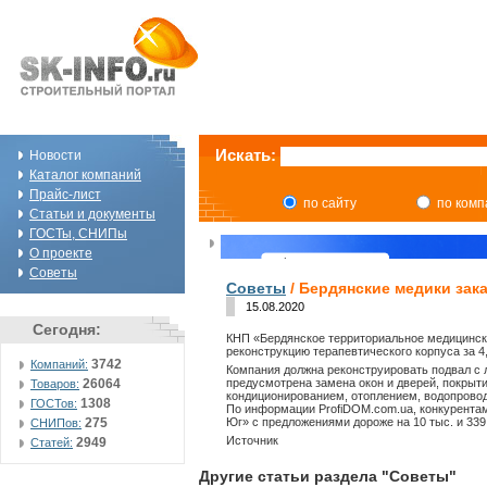
Искать:
Новости
Каталог компаний
Прайс-лист
по сайту
по ком
Статьи и документы
ГОСТы, СНИПы
О проекте
Советы
Советы
/ Бердянские медики зак
15.08.2020
Сегодня:
КНП «Бердянское территориальное медицинск
реконструкцию терапевтического корпуса за 4,
3742
Компаний:
Компания должна реконструировать подвал с 
предусмотрена замена окон и дверей, покрыти
26064
Товаров:
кондиционированием, отоплением, водопровод
1308
ГОСТов:
По информации ProfiDOM.com.ua, конкурента
Юг» с предложениями дороже на 10 тыс. и 339 
275
СНИПов:
Источник
2949
Статей:
Другие статьи раздела "Советы"