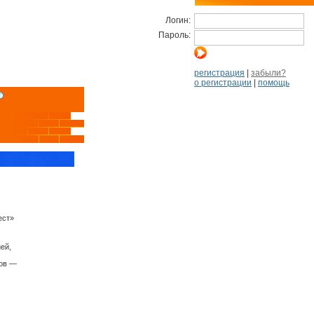
Логин:
Пароль:
регистрация
|
забыли?
о регистрации
|
помощь
ест»
ей,
зов —