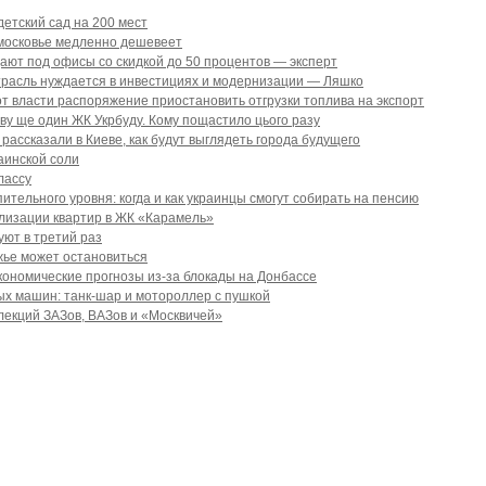
етский сад на 200 мест
московье медленно дешевеет
ают под офисы со скидкой до 50 процентов — эксперт
расль нуждается в инвестициях и модернизации — Ляшко
т власти распоряжение приостановить отгрузки топлива на экспорт
ову ще один ЖК Укрбуду. Кому пощастило цього разу
ассказали в Киеве, как будут выглядеть города будущего
аинской соли
лассу
тельного уровня: когда и как украинцы смогут собирать на пенсию
ализации квартир в ЖК «Карамель»
ют в третий раз
жье может остановиться
кономические прогнозы из-за блокады на Донбассе
х машин: танк-шар и мотороллер с пушкой
лекций ЗАЗов, ВАЗов и «Москвичей»