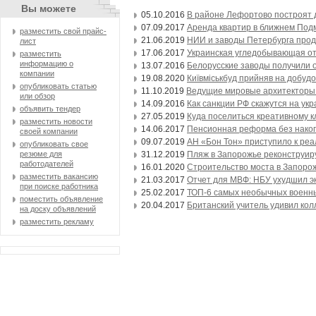
Вы можете
05.10.2016
В районе Лефортово построят д
07.09.2017
Аренда квартир в ближнем Под
разместить свой прайс-
21.06.2019
НИИ и заводы Петербурга прод
лист
17.06.2017
Украинская угледобывающая от
разместить
информацию о
13.07.2016
Белорусские заводы получили о
компании
19.08.2020
Київміськбуд прийняв на добуд
опубликовать статью
11.10.2019
Ведущие мировые архитекторы р
или обзор
14.09.2016
Как санкции РФ скажутся на укр
объявить тендер
27.05.2019
Куда поселиться креативному к
разместить новости
14.06.2017
Пенсионная реформа без накопи
своей компании
09.07.2019
АН «Бон Тон» приступило к ре
опубликовать свое
31.12.2019
Пляж в Запорожье реконструиру
резюме для
работодателей
16.01.2020
Строительство моста в Запоро
разместить вакансию
21.03.2017
Отчет для МВФ: НБУ ухудшил э
при поиске работника
25.02.2017
ТОП-6 самых необычных военны
поместить объявление
20.04.2017
Британский учитель удивил кол
на доску объявлений
разместить рекламу