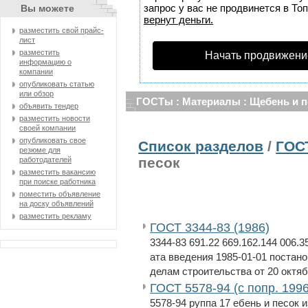
запрос у вас не продвинется в Топ
Вы можете
вернут деньги.
разместить свой прайс-
лист
разместить
Начать продвижени
информацию о
компании
опубликовать статью
или обзор
ГОСТы : Материалы : Щебень и п
объявить тендер
разместить новости
своей компании
опубликовать свое
Список разделов
/
ГОС
резюме для
песок
работодателей
разместить вакансию
при поиске работника
поместить объявление
на доску объявлений
разместить рекламу
ГОСТ 3344-83 (1986)
3344-83 691.22 669.162.144 006.3
ата введения 1985-01-01 постан
делам строительства от 20 октябр
ГОСТ 5578-94 (с попр. 1996
5578-94 руппа 17 ебень и песок 