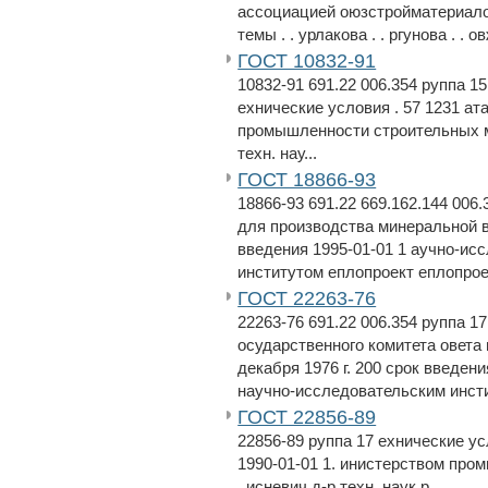
ассоциацией оюзстройматериалов 
темы . . урлакова . . ргунова . . ов
ГОСТ 10832-91
10832-91 691.22 006.354 руппа 
ехнические условия . 57 1231 ат
промышленности строительных ма
техн. нау...
ГОСТ 18866-93
18866-93 691.22 669.162.144 006
для производства минеральной в
введения 1995-01-01 1 аучно-ис
институтом еплопроект еплопроек
ГОСТ 22263-76
22263-76 691.22 006.354 руппа 1
осударственного комитета овета 
декабря 1976 г. 200 срок введени
научно-исследовательским инсти
ГОСТ 22856-89
22856-89 руппа 17 ехнические ус
1990-01-01 1. инистерством про
. исневич д-р техн. наук р...