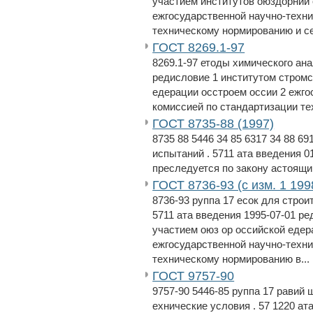
участием институтов оюздорнии 
ежгосударственной научно-техни
техническому нормированию и се
ГОСТ 8269.1-97
8269.1-97 етоды химического ана
редисловие 1 институтом стромс
едерации осстроем оссии 2 ежго
комиссией по стандартизации те
ГОСТ 8735-88 (1997)
8735 88 5446 34 85 6317 34 88 69
испытаний . 5711 ата введения 
преследуется по закону астоящий
ГОСТ 8736-93 (с изм. 1 199
8736-93 руппа 17 есок для строи
5711 ата введения 1995-07-01 р
участием оюз ор оссийской едер
ежгосударственной научно-техни
техническому нормированию в...
ГОСТ 9757-90
9757-90 5446-85 руппа 17 равий
ехнические условия . 57 1220 ат