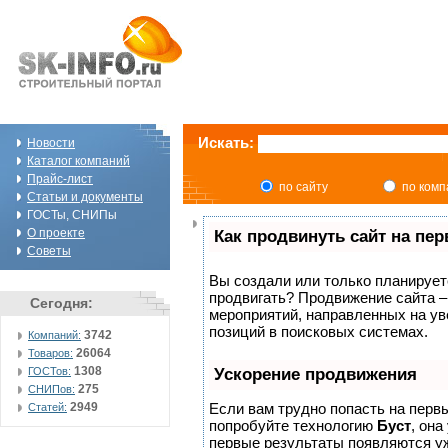
Искать:
Новости
Каталог компаний
Прайс-лист
по сайту
по ком
Статьи и документы
ГОСТы, СНИПы
О проекте
Как продвинуть сайт на пе
Советы
Вы создали или только планируете 
продвигать? Продвижение сайта –
Сегодня:
мероприятий, направленных на ув
позиций в поисковых системах.
3742
Компаний:
26064
Товаров:
1308
ГОСТов:
Ускорение продвижения
275
СНИПов:
2949
Если вам трудно попасть на перв
Статей:
попробуйте технологию
Буст
, она
первые результаты появляются уж