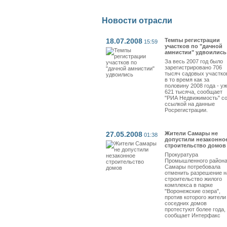
Новости отрасли
18.07.2008
Темпы регистрации
15:59
участков по "дачной
амнистии" удвоились
За весь 2007 год было
зарегистрировано 706
тысяч садовых участко
в то время как за
половину 2008 года - у
621 тысяча, сообщает
"РИА Недвижимость" с
ссылкой на данные
Росрегистрации.
27.05.2008
Жители Самары не
01:38
допустили незаконно
строительство домов
Прокуратура
Промышленного район
Самары потребовала
отменить разрешение н
строительство жилого
комплекса в парке
"Воронежские озера",
против которого жители
соседних домов
протестуют более года,
сообщает Интерфакс