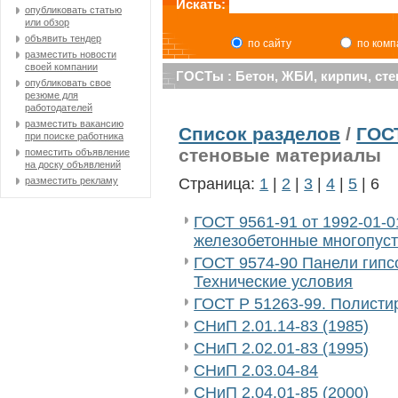
Искать:
опубликовать статью
или обзор
объявить тендер
по сайту
по ком
разместить новости
своей компании
ГОСТы : Бетон, ЖБИ, кирпич, ст
опубликовать свое
резюме для
работодателей
разместить вакансию
Список разделов
/
ГОС
при поиске работника
стеновые материалы
поместить объявление
на доску объявлений
Страница:
1
|
2
|
3
|
4
|
5
| 6
разместить рекламу
ГОСТ 9561-91 от 1992-01-
железобетонные многопуст
ГОСТ 9574-90 Панели гипс
Технические условия
ГОСТ Р 51263-99. Полисти
СНиП 2.01.14-83 (1985)
СНиП 2.02.01-83 (1995)
СНиП 2.03.04-84
СНиП 2.04.01-85 (2000)