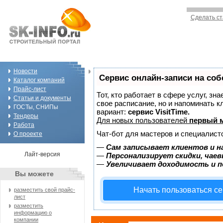
Сделать ст
Новости
Сервис онлайн-записи на соб
Каталог компаний
Прайс-лист
Тот, кто работает в сфере услуг, зн
Статьи и документы
свое расписание, но и напоминать 
ГОСТы, СНИПы
вариант:
сервис VisitTime.
Тендеры
Для новых пользователей
первый м
Работа
Чат-бот для мастеров и специалист
О проекте
—
Сам записывает клиентов и н
Лайт-версия
—
Персонализирует скидки, чаев
—
Увеличивает доходимость и 
Вы можете
Начать пользоваться с
разместить свой прайс-
лист
разместить
информацию о
компании