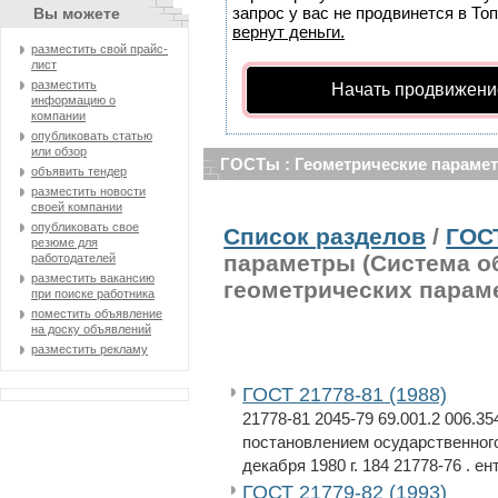
запрос у вас не продвинется в Топ
Вы можете
вернут деньги.
разместить свой прайс-
лист
разместить
Начать продвижени
информацию о
компании
опубликовать статью
или обзор
ГОСТы : Геометрические парамет
объявить тендер
разместить новости
своей компании
опубликовать свое
Список разделов
/
ГОС
резюме для
параметры (Система о
работодателей
разместить вакансию
геометрических параме
при поиске работника
поместить объявление
на доску объявлений
разместить рекламу
ГОСТ 21778-81 (1988)
21778-81 2045-79 69.001.2 006.35
постановлением осударственного
декабря 1980 г. 184 21778-76 . ен
ГОСТ 21779-82 (1993)