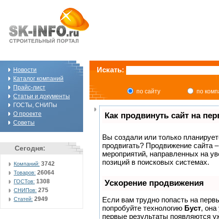
Искать:
Новости
Каталог компаний
Прайс-лист
по сайту
по ком
Статьи и документы
ГОСТы, СНИПы
О проекте
Как продвинуть сайт на пе
Советы
Вы создали или только планируете 
продвигать? Продвижение сайта –
Сегодня:
мероприятий, направленных на ув
позиций в поисковых системах.
3742
Компаний:
26064
Товаров:
1308
ГОСТов:
Ускорение продвижения
275
СНИПов:
2949
Если вам трудно попасть на перв
Статей:
попробуйте технологию
Буст
, она
первые результаты появляются уж