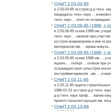
СНиП 2.03.03-85
и 2.03.03-85 осстроя д-р техн. на
кандидаты техн. наук . . ачановск
техн. наук . . алич ен осгражданст
СНиП 2.03.06-85 (1988, с из
и 2.03.06-85 осква 1988 им. учере
техн. наук . . ажанов при участ
осстроя инавиапрома и иев осгр
материалов им. . . ирова инвуза .
СНиП 2.03.09-85 (1988, с и
и 2.03.09-85 осква 1988 им. . . у
ицкель . . охберг . . оляков при
осгражданстроя сельстроя инсе
инстройматериалов . им. . . учерен
СНиП 2.03.11-85
и 2.03.11-85 ащита строительных
1986-01-01 осстроя д-р техн. нау
д-р техн. наук проф. . . ванов кан
проектстальконструкция им. ельн
СНиП 2.03.13-88