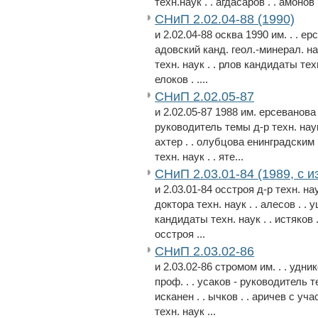
техн.наук . . агдасаров . . амонов .
СНиП 2.02.04-88 (1990)
и 2.02.04-88 осква 1990 им. . . ер
адовский канд. геол.-минерал. на
техн. наук . . рлов кандидаты техн.
елоков . ....
СНиП 2.02.05-87
и 2.02.05-87 1988 им. ерсеванова 
руководитель темы д-р техн. наук 
ахтер . . олубцова енинградски
техн. наук . . яте...
СНиП 2.03.01-84 (1989, с и
и 2.03.01-84 осстроя д-р техн. на
доктора техн. наук . . алесов . . 
кандидаты техн. наук . . истяков .
осстроя ...
СНиП 2.03.02-86
и 2.03.02-86 стромом им. . . удн
проф. . . усаков - руководитель т
исканен . . ычков . . аричев с у
техн. наук ...