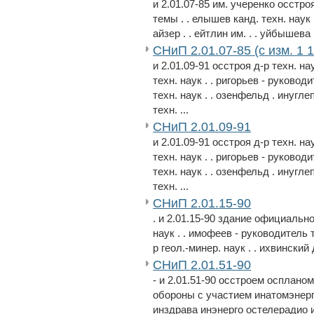
и 2.01.07-85 им. учеренко осстроя
темы . . елышев канд. техн. наук .
айзер . . ейтлин им. . . уйбышева и
СНиП 2.01.07-85 (с изм. 1 1
и 2.01.09-91 осстроя д-р техн. на
техн. наук . . ригорьев - руковод
техн. наук . . озенфельд . инугле
техн. ...
СНиП 2.01.09-91
и 2.01.09-91 осстроя д-р техн. на
техн. наук . . ригорьев - руковод
техн. наук . . озенфельд . инугле
техн. ...
СНиП 2.01.15-90
. и 2.01.15-90 здание официальн
наук . . имофеев - руководитель т
р геол.-минер. наук . . ихвинский д
СНиП 2.01.51-90
- и 2.01.51-90 осстроем осплан
обороны с участием инатомэнер
инздрава инэнерго остелерадио