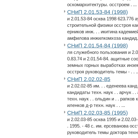
оскомархитектуры. осстроем . ...
СНиП 2.01.53-84 (1998)
и 2.01.53-84 осква 1998 623.776
строительной физики осстроя канд
ерников инж. . . икитина кадемие
амфилова инжилкомхоза кандид.
СНиП 2.01.54-84 (1998)
ля служебного пользования и 2.0
0.83.74 и 2.01.54-84. ащитные с
земных горных выработках инземс
осстроя руководитель темы - . . ..
СНиП 2.02.02-85
и 2.02.02-85 им. . . еденеева канд
кандидаты техн. наук . . арчук . .
техн. наук . . ольдин и . . рапков 
иленков д-р техн. наук . . ...
СНиП 2.02.03-85 (1995)
и 2.02.03-85 осква 1995 и 2.02.0
. 1995. - 48 с. им. ерсеванова осс
руководитель темы доктора техн.н