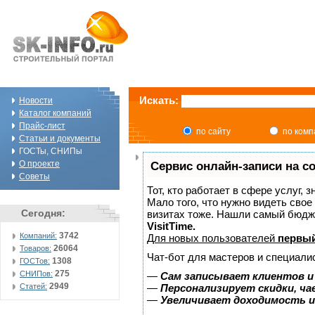
Искать:
Новости
Каталог компаний
Прайс-лист
по сайту
по ком
Статьи и документы
ГОСТы, СНИПы
О проекте
Сервис онлайн-записи на с
Советы
Тот, кто работает в сфере услуг, 
Мало того, что нужно видеть свое
Сегодня:
визитах тоже. Нашли самый бюдж
VisitTime.
3742
Компаний:
Для новых пользователей
первый
26064
Товаров:
Чат-бот для мастеров и специали
1308
ГОСТов:
275
СНИПов:
—
Сам записывает клиентов и
2949
Статей:
—
Персонализирует скидки, ча
—
Увеличивает доходимость и