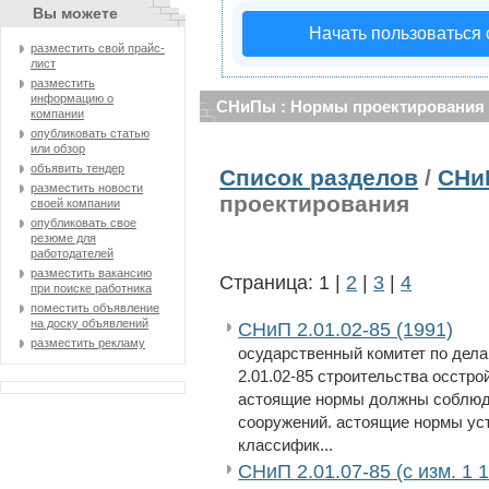
Вы можете
Начать пользоваться
разместить свой прайс-
лист
разместить
информацию о
СНиПы : Нормы проектирования
компании
опубликовать статью
или обзор
объявить тендер
Список разделов
/
СНи
разместить новости
проектирования
своей компании
опубликовать свое
резюме для
работодателей
разместить вакансию
Страница: 1 |
2
|
3
|
4
при поиске работника
поместить объявление
на доску объявлений
СНиП 2.01.02-85 (1991)
разместить рекламу
осударственный комитет по дела
2.01.02-85 строительства осстр
астоящие нормы должны соблюда
сооружений. астоящие нормы ус
классифик...
СНиП 2.01.07-85 (с изм. 1 