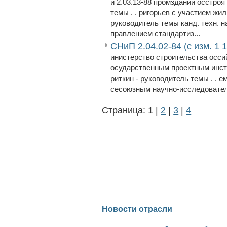
и 2.03.13-88 промзданий осстроя к
темы . . ригорьев с участием жи
руководитель темы канд. техн. на
правлением стандартиз...
СНиП 2.04.02-84 (с изм. 1 
инистерство строительства осси
осударственным проектным инсти
риткин - руководитель темы . . еме
сесоюзным научно-исследовател
Страница: 1 |
2
|
3
|
4
Новости отрасли