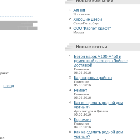
Новые компании
1
ArtHoff
Ярославль
2
Хорошие Двери
Санкт-Петербург
3
ООО "Карпет Крафт"
Москва
Новые статьи
1
Бетон марок М100-М450 и
цементный раствор в Лобне с
доставкой
Полезное
06.05.2016
проект
2
Кадастровые работы
Полезное
05.05.2016
назад
3
Ремонт
Полезное
05.05.2016
4
Как же сделать родной дом
уютным?
Архитектура и Дизайн
05.05.2016
5
Керамзит
Полезное
04.05.2016
6
Как же сделать родной дом
уютным?
я с