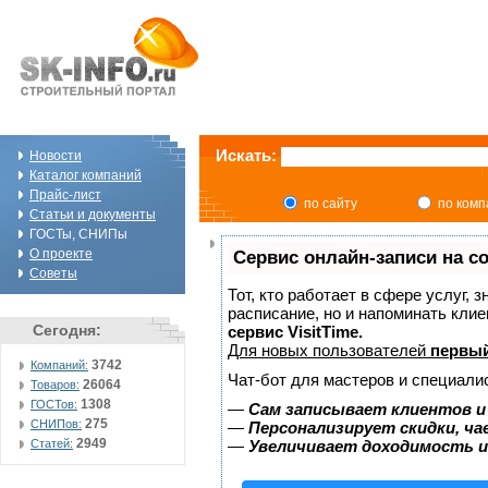
Искать:
Новости
Каталог компаний
Прайс-лист
по сайту
по ком
Статьи и документы
ГОСТы, СНИПы
О проекте
Сервис онлайн-записи на с
Советы
Тот, кто работает в сфере услуг, 
расписание, но и напоминать кли
Сегодня:
сервис VisitTime.
Для новых пользователей
первый
3742
Компаний:
Чат-бот для мастеров и специали
26064
Товаров:
1308
ГОСТов:
—
Сам записывает клиентов и
275
СНИПов:
—
Персонализирует скидки, ча
2949
Статей:
—
Увеличивает доходимость и