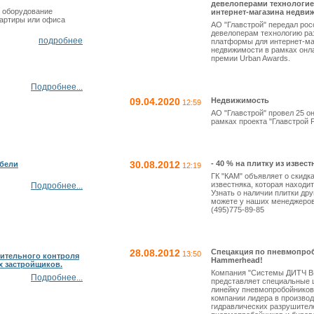
девелоперами технологие
 оборудование
интернет-магазина недви
вартиры или офиса
АО "Главстрой" передал ро
девелоперам технологию ра
подробнее
платформы для интернет-ма
недвижимости в рамках онл
премии Urban Awards.
Подробнее...
09.04.2020
Недвижимость
12:59
АО "Главстрой" провел 25 о
рамках проекта "Главстрой Pu
30.08.2012
- 40 % на плитку из извест
ебели
12:19
ГК "КАМ" объявляет о скидка
известняка, которая находит
Подробнее...
Узнать о наличии плитки др
можете у наших менеджеров
(495)775-89-85
28.08.2012
Спецакция по пневмопро
13:50
ительного контроля
Hammerhead!
 застройщиков.
Компания "Системы ДИТЧ 
Подробнее...
представляет специальные 
линейку пневмопробойнико
компании лидера в производ
гидравлических разрушител