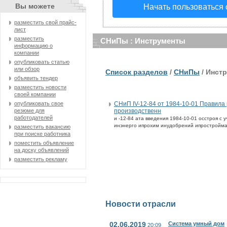
Вы можете
Начать пользоваться
разместить свой прайс-
лист
разместить
СНиПы : Инструменты
информацию о
компании
опубликовать статью
или обзор
Список разделов
/
СНиПы
/ Инст
объявить тендер
разместить новости
своей компании
СНиП IV-12-84 от 1984-10-01 Правила
опубликовать свое
производственн
резюме для
работодателей
и -12-84 ата введения 1984-10-01 осстроя 
инэнерго ипрохим инудобрений ипростройма
разместить вакансию
при поиске работника
поместить объявление
на доску объявлений
разместить рекламу
Новости отрасли
02.06.2019
Система умный дом
20:09