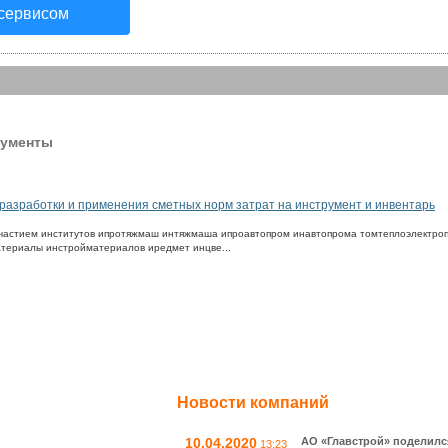
 сервисом
рументы
 разработки и применения сметных норм затрат на инструмент и инвентарь
с участием институтов ипротяжмаш интяжмаша ипроавтопром инавтопрома томтеплоэлектро
териалы инстройматериалов иредмет инцве...
Новости компаний
10.04.2020
АО «Главстрой» поделилс
13:23