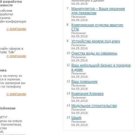
Архитектура и Дизайн
й разработки
04.05.2016
жимости
7
Манипулятор – Ваше решение
ссийским
для перевозки
зработки
Полезное
газина
04.05.2016
айн-конференции
8
Комплексная отделка квартир
о компании
СПб
Полезное
04.05.2016
9
Устройство кровли под ключ
Полезное
04.05.2016
нлайн-эфиров в
blic Talk"
10
Очистка воды из скважины
о компании
Полезное
04.05.2016
11
Ваш небольшой бизнес и порядок
в доме
няка
Полезное
х на плитку из
04.05.2016
ся в наличии.
12
Ваш помощник
угих размеров вы
Полезное
 по телефону
04.05.2016
13
Компания Клинкер
о компании
Полезное
04.05.2016
14
Модульное строительство
бойникам
Полезное
04.05.2016
ВИТЧ"
15
Шкаф
цены на новую
Полезное
в Hammerhead,
04.05.2016
стве
ей,