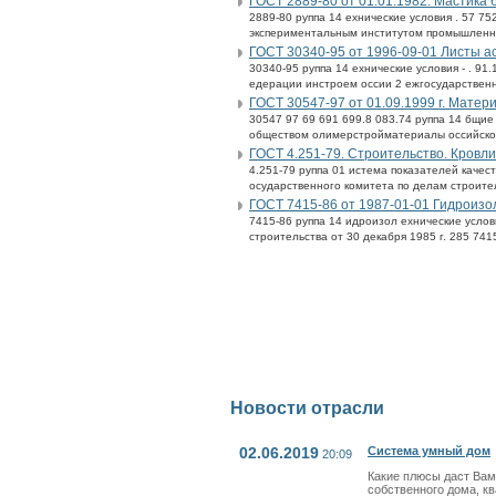
ГОСТ 2889-80 от 01.01.1982. Мастика 
2889-80 руппа 14 ехнические условия . 57 7
экспериментальным институтом промышленных
ГОСТ 30340-95 от 1996-09-01 Листы а
30340-95 руппа 14 ехнические условия - . 9
едерации инстроем оссии 2 ежгосударственн
ГОСТ 30547-97 от 01.09.1999 г. Мате
30547 97 69 691 699.8 083.74 руппа 14 бщи
обществом олимерстройматериалы оссийской
ГОСТ 4.251-79. Строительство. Кровл
4.251-79 руппа 01 истема показателей качес
осударственного комитета по делам строительс
ГОСТ 7415-86 от 1987-01-01 Гидроизол
7415-86 руппа 14 идроизол ехнические услов
строительства от 30 декабря 1985 г. 285 7415
Новости отрасли
02.06.2019
Система умный дом
20:09
Какие плюсы даст Вам
собственного дома, к