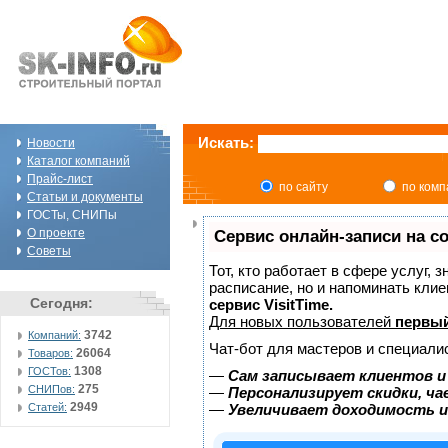
Искать:
Новости
Каталог компаний
Прайс-лист
по сайту
по ком
Статьи и документы
ГОСТы, СНИПы
О проекте
Сервис онлайн-записи на с
Советы
Тот, кто работает в сфере услуг, 
расписание, но и напоминать кли
Сегодня:
сервис VisitTime.
Для новых пользователей
первый
3742
Компаний:
Чат-бот для мастеров и специали
26064
Товаров:
1308
ГОСТов:
—
Сам записывает клиентов и
275
СНИПов:
—
Персонализирует скидки, ча
2949
Статей:
—
Увеличивает доходимость и