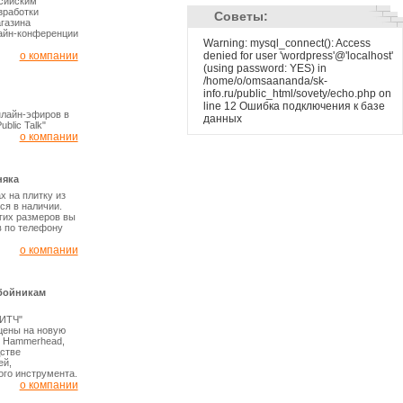
ссийским
зработки
Советы:
газина
айн-конференции
Warning: mysql_connect(): Access
denied for user 'wordpress'@'localhost'
о компании
(using password: YES) in
/home/o/omsaananda/sk-
info.ru/public_html/sovety/echo.php on
line 12 Ошибка подключения к базе
нлайн-эфиров в
данных
blic Talk"
о компании
няка
х на плитку из
ся в наличии.
угих размеров вы
 по телефону
о компании
бойникам
ВИТЧ"
цены на новую
в Hammerhead,
стве
ей,
ого инструмента.
о компании