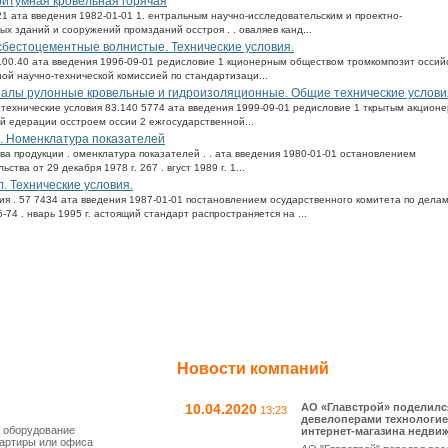
битумная кровельная горячая
521 ата введения 1982-01-01 1. ентральным научно-исследовательским и проектно-
 зданий и сооружений промзданий осстроя . . оваляев канд...
сбестоцементные волнистые. Технические условия.
1.100.40 ата введения 1996-09-01 редисловие 1 кционерным обществом тромкомпозит оссий
ой научно-технической комиссией по стандартизаци...
риалы рулонные кровельные и гидроизоляционные. Общие технические услови
е технические условия 83.140 5774 ата введения 1999-09-01 редисловие 1 ткрытым акцион
 едерации осстроем оссии 2 ежгосударственной...
и. Номенклатура показателей
тва продукции . оменклатура показателей . . ата введения 1980-01-01 остановлением
тва от 29 декабря 1978 г. 267 . вгуст 1989 г. 1...
. Технические условия.
ия . 57 7434 ата введения 1987-01-01 постановлением осударственного комитета по дела
-74 . нварь 1995 г. астоящий стандарт распространяется на ...
Новости компаний
10.04.2020
АО «Главстрой» поделилс
13:23
девелоперами технологие
 оборудование
интернет-магазина недви
вартиры или офиса