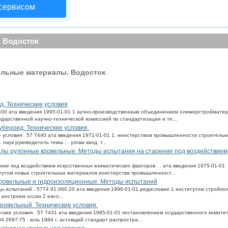
 сервисом
 Водосток
ельные материалы. Водосток
д. Технические условия
 7400 ата введения 1995-01-01 1 аучно-производственным объединением олимерстроймате
дарственной научно-технической комиссией по стандартизации и те...
убероид. Технические условия.
е условия . 57 7440 ата введения 1971-01-01 1. инистерством промышленности строительн
 наук руководитель темы . . узова канд. т...
алы рулонные кровельные. Методы испытания на старение под воздействием
ние под воздействием искусственных климатических факторов . . ата введения 1975-01-01
тутом новых строительных материалов инистерства промышленност...
кровельные и гидроизоляционные. Методы испытаний
ды испытаний . 5774 91.060.20 ата введения 1996-01-01 редисловие 1 институтом стройпо
нстроем оссии 2 ежго...
ровельный. Технические условия.
ские условия . 57 7431 ата введения 1985-01-01 постановлением осударственного комитет
94 2697-75 . юль 1984 г. астоящий стандарт распростра...