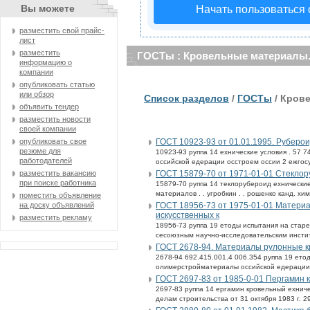
Вы можете
Начать пользоваться
разместить свой прайс-
лист
разместить
ГОСТы : Кровельные материалы.
информацию о
компании
опубликовать статью
или обзор
Список разделов
/
ГОСТы
/ Кров
объявить тендер
разместить новости
своей компании
ГОСТ 10923-93 от 01.01.1995. Руберои
опубликовать свое
резюме для
10923-93 руппа 14 ехнические условия . 57
работодателей
оссийской едерации осстроем оссии 2 ежгосу
ГОСТ 15879-70 от 1971-01-01 Стеклор
разместить вакансию
при поиске работника
15879-70 руппа 14 теклорубероид ехнически
материалов . . угробкин . . рошенко канд. хим.
поместить объявление
ГОСТ 18956-73 от 1975-01-01 Матери
на доску объявлений
искусственных к
разместить рекламу
18956-73 руппа 19 етоды испытания на старе
сесоюзным научно-исследовательским инсти
ГОСТ 2678-94. Материалы рулонные 
2678-94 692.415.001.4 006.354 руппа 19 ето
олимерстройматериалы оссийской едерации и
ГОСТ 2697-83 от 1985-0-01 Пергамин к
2697-83 руппа 14 ергамин кровельный ехниче
делам строительства от 31 октября 1983 г. 2