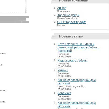
Новые компании
1
ArtHoff
Ярославль
2
Хорошие Двери
Санкт-Петербург
3
ООО "Карпет Крафт"
Москва
Новые статьи
1
Бетон марок М100-М450 и
цементный раствор в Лобне с
доставкой
риалы
Полезное
06.05.2016
2
Кадастровые работы
Полезное
ых
05.05.2016
3
Ремонт
Полезное
05.05.2016
4
Как же сделать родной дом
уютным?
Архитектура и Дизайн
05.05.2016
лимер
5
Керамзит
Полезное
04.05.2016
а по
6
Как же сделать родной дом
уютным?