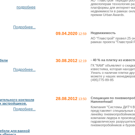
АО "Главстрой" передал ро
девелоперам технологию ра
подробнее
платформы для интернет-ма
недвижимости в рамках онл
премии Urban Awards.
Подробнее...
09.04.2020
Недвижимость
12:59
АО "Главстрой" провел 25 о
рамках проекта "Главстрой Pu
30.08.2012
- 40 % на плитку из извест
ебели
12:19
ГК "КАМ" объявляет о скидка
известняка, которая находит
Подробнее...
Узнать о наличии плитки др
можете у наших менеджеров
(495)775-89-85
28.08.2012
Спецакция по пневмопро
13:50
ительного контроля
Hammerhead!
 застройщиков.
Компания "Системы ДИТЧ 
Подробнее...
представляет специальные 
линейку пневмопробойнико
компании лидера в производ
гидравлических разрушител
пневмопробойников и буров
ебели для ванной
и «Верес»