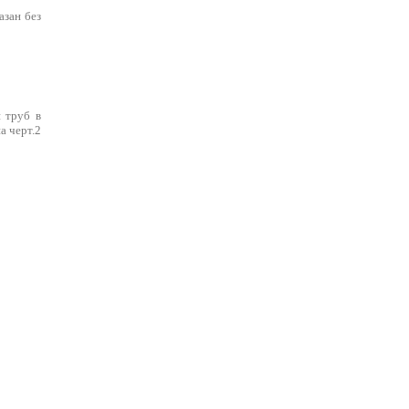
азан без
 труб в
а черт.2