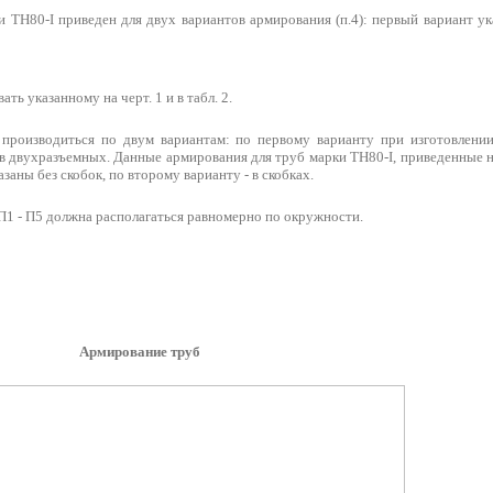
и ТН80-I приведен для двух вариантов армирования (п.4): первый вариант ук
ть указанному на черт. 1 и в табл. 2.
производиться по двум вариантам: по первому варианту при изготовлении
в двухразъемных. Данные армирования для труб марки ТН80-I, приведенные н
указаны без скобок, по второму варианту - в скобках.
П1 - П5 должна располагаться равномерно по окружности.
Армирование труб