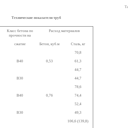
Т
Технические показатели труб
Класс бетона по
Расход материалов
прочности на
сжатие
Бетон, куб.м
Сталь, кг
70,8
B40
0,53
61,3
44,7
B30
44,7
78,6
B40
0,76
74,4
52,4
B30
49,3
106,6 (139,8)