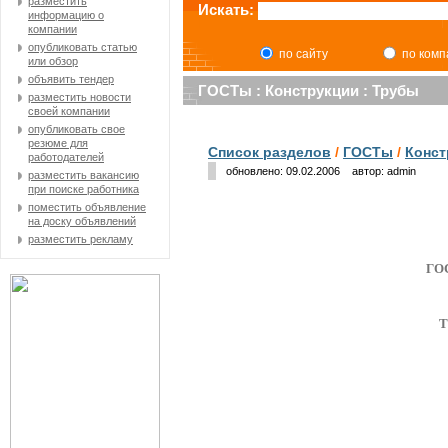
разместить
Искать:
информацию о
компании
опубликовать статью
по сайту
по ком
или обзор
объявить тендер
ГОСТы : Конструкции : Трубы
разместить новости
своей компании
опубликовать свое
резюме для
Список разделов
/
ГОСТы
/
Конст
работодателей
обновлено: 09.02.2006 автор: admin
разместить вакансию
при поиске работника
поместить объявление
на доску объявлений
разместить рекламу
ГО