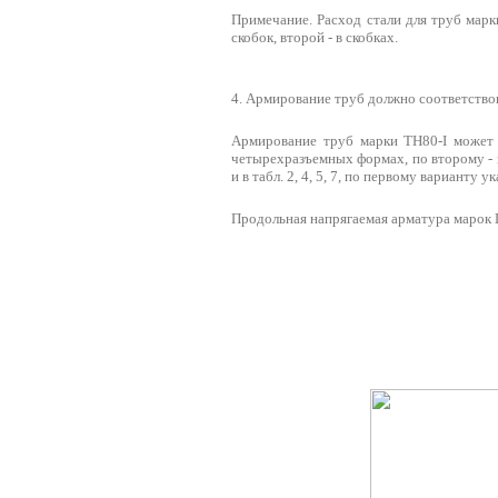
Примечание. Расход стали для труб марк
скобок, второй - в скобках.
4. Армирование труб должно соответствова
Армирование труб марки ТН80-I может 
четырехразъемных формах, по второму - 
и в табл. 2, 4, 5, 7, по первому варианту 
Продольная напрягаемая арматура марок 