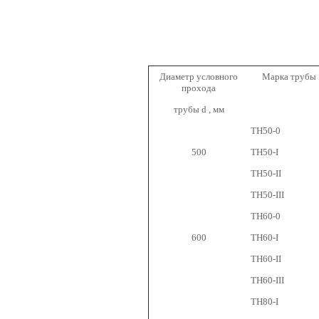
Диаметр условного
Марка трубы
прохода
трубы d , мм
ТН50-0
500
ТН50-I
ТН50-II
ТН50-III
ТН60-0
600
ТН60-I
ТН60-II
ТН60-III
ТН80-I