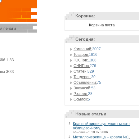
Корзина:
Корзина пуста
я печати
Сегодня:
Компаний:
2007
Товаров:
1616
86.1-83
ГОСТов:
1308
СНИПов:
276
Статей:
829
ппа Ж33
Тендеров:
30
Объявлений:
75
Вакансий:
53
Резюме:
28
Ссылок:
5
Новые статьи
1
Красный кирпич уступает место
облицовочному
,
обновлено: 18.07.2006
2
Металлочерепица – кровля №1
,