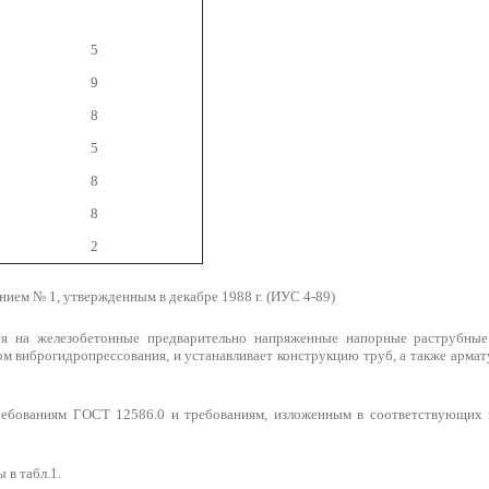
5
9
8
5
8
8
2
ием № 1, утвержденным в декабре 1988 г. (ИУС 4-89)
ся на железобетонные предварительно напряженные напорные раструбные
ом виброгидропрессования, и устанавливает конструкцию труб, а также арма
ребованиям ГОСТ 12586.0 и требованиям, изложенным в соответствующих 
 в табл.1.