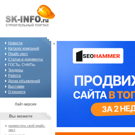
Новости
Каталог компаний
Прайс-лист
Статьи и документы
ГОСТы, СНИПы
Тендеры
Работа
Доска объявлений
Выставки
О проекте
Лайт-версия
Вы можете
разместить свой прайс-
лист