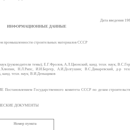
Дата введения 19
ИНФОРМАЦИОННЫЕ ДАННЫЕ
м промышленности строительных материалов СССР
наук (руководители темы); Е.Г.Фролов, А.Л.Ционский, канд. техн. наук; В.С.Ге
.Хлюпин, Н.Л.Рипс, И.И.Бергер, А.И.Долгушин; В.С.Дикаревский, д-р тех
, канд. техн. наук; В.И.Деньщиков
становлением Государственного комитета СССР по делам строительств
ИЧЕСКИЕ ДОКУМЕНТЫ
Номер пункта