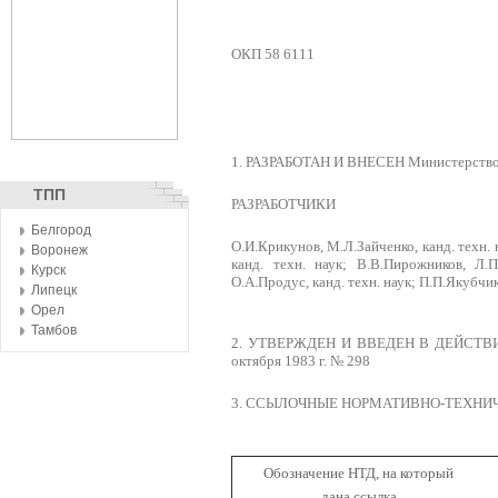
ОКП 58 6111
1. РАЗРАБОТАН И ВНЕСЕН Министерство
ТПП
РАЗРАБОТЧИКИ
Белгород
О.И.Крикунов, М.Л.Зайченко, канд. техн. 
Воронеж
канд. техн. наук; В.В.Пирожников, Л.П
Курск
О.А.Продус, канд. техн. наук; П.П.Якубчик
Липецк
Орел
Тамбов
2. УТВЕРЖДЕН И ВВЕДЕН В ДЕЙСТВИЕ По
октября 1983 г. № 298
3. ССЫЛОЧНЫЕ НОРМАТИВНО-ТЕХН
Обозначение НТД, на который
дана ссылка