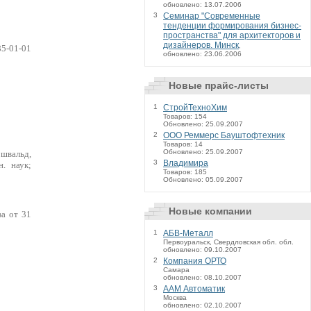
обновлено: 13.07.2006
3
Семинар "Современные
тенденции формирования бизнес-
пространства" для архитекторов и
дизайнеров. Минск
,
85-01-01
обновлено: 23.06.2006
Новые прайс-листы
1
СтройТехноХим
Товаров: 154
Обновлено: 25.09.2007
2
ООО Реммерс Бауштофтехник
Товаров: 14
Обновлено: 25.09.2007
ршвальд,
3
Владимира
н. наук;
Товаров: 185
Обновлено: 05.09.2007
Новые компании
а от 31
1
АБВ-Металл
Первоуральск, Свердловская обл. обл.
обновлено: 09.10.2007
2
Компания ОРТО
Самара
обновлено: 08.10.2007
3
ААМ Автоматик
Москва
обновлено: 02.10.2007