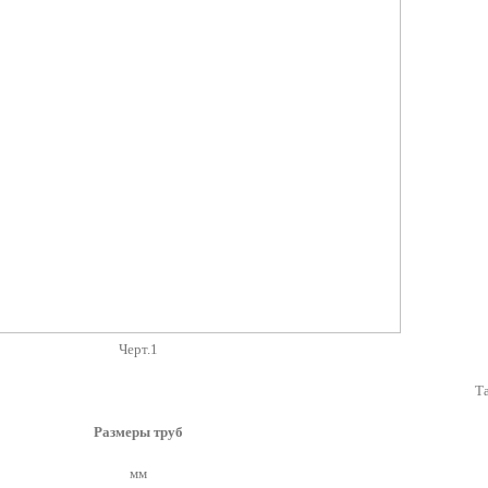
Черт.1
Т
Размеры труб
мм