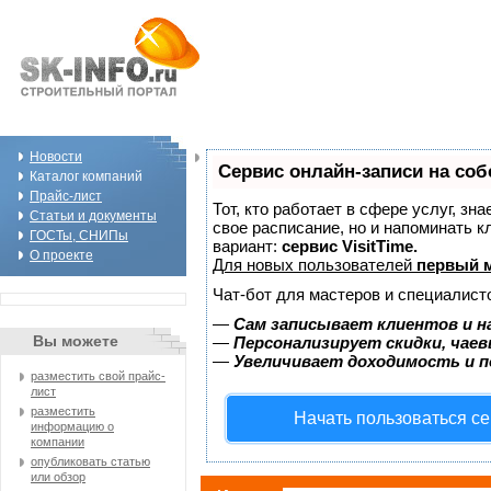
Новости
Сервис онлайн-записи на соб
Каталог компаний
Прайс-лист
Тот, кто работает в сфере услуг, зн
Статьи и документы
свое расписание, но и напоминать 
ГОСТы, СНИПы
вариант:
сервис VisitTime.
О проекте
Для новых пользователей
первый м
Чат-бот для мастеров и специалист
—
Сам записывает клиентов и н
Вы можете
—
Персонализирует скидки, чаев
—
Увеличивает доходимость и 
разместить свой прайс-
лист
разместить
Начать пользоваться с
информацию о
компании
опубликовать статью
или обзор