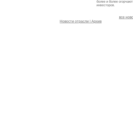
более и более огорчают
инвесторов.
все нов
Новости отрасли | Архив