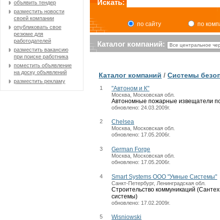
Искать:
объявить тендер
разместить новости
своей компании
по сайту
по ком
опубликовать свое
резюме для
работодателей
Каталог компаний:
разместить вакансию
при поиске работника
поместить объявление
на доску объявлений
Каталог компаний
/
Системы безо
разместить рекламу
1
"Автоном и К"
Москва, Московская обл.
Автономные пожарные извещатели п
обновлено: 24.03.2009г.
2
Chelsea
Москва, Московская обл.
обновлено: 17.05.2006г.
3
German Forge
Москва, Московская обл.
обновлено: 17.05.2006г.
4
Smart Systems ООО "Умные Системы"
Санкт-Петербург, Ленинградская обл.
Строительство коммуникаций (Сантех
системы)
обновлено: 17.02.2009г.
5
Wisniowski