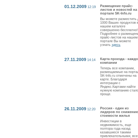
01.12.2009
Размещение прайс-
12:19
листов и новостей на
портале SK-Info.ru
Вы можете разместить 
1000 Ваших продуктов 
нашем каталоге
совершенно бесплатно!
Подробнее о размещен
прайс-листов на нашем
портале Вы можете
узнать
здесь
27.11.2009
Карта проезда - кажд
14:14
компании
Теперь все компании,
размещаемые на порта
SK-Info.ru отмечены на
карте. Благодаря
интеграции с
Яндекс.Картами найти
нужную компанию стал
проще.
26.11.2009
Россия - один из
12:20
лидеров по снижени
стоимости жилья
Инвестиции в
недвижимость, еще
полтора года назад
казавшиеся такими
привлекательными, все