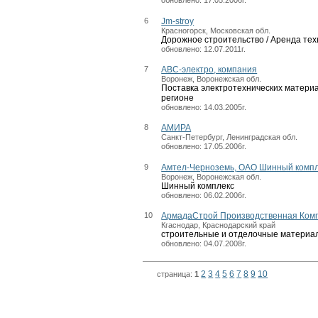
6
Jm-stroy
Красногорск, Московская обл.
Дорожное строительство / Аренда тех
обновлено: 12.07.2011г.
7
АВС-электро, компания
Воронеж, Воронежская обл.
Поставка электротехнических матери
регионе
обновлено: 14.03.2005г.
8
АМИРА
Санкт-Петербург, Ленинградская обл.
обновлено: 17.05.2006г.
9
Амтел-Черноземь, ОАО Шинный комп
Воронеж, Воронежская обл.
Шинный комплекс
обновлено: 06.02.2006г.
10
АрмадаСтрой Производственная Ком
Кгаснодар, Краснодарский край
строительные и отделочные материа
обновлено: 04.07.2008г.
2
3
4
5
6
7
8
9
10
страница:
1