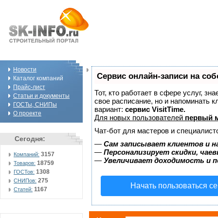
Новости
Сервис онлайн-записи на соб
Каталог компаний
Прайс-лист
Тот, кто работает в сфере услуг, зн
Статьи и документы
свое расписание, но и напоминать 
ГОСТы, СНИПы
вариант:
сервис VisitTime.
О проекте
Для новых пользователей
первый м
Чат-бот для мастеров и специалист
Сегодня:
—
Сам записывает клиентов и н
—
Персонализирует скидки, чаев
3157
Компаний:
—
Увеличивает доходимость и 
18759
Товаров:
1308
ГОСТов:
275
СНИПов:
Начать пользоваться с
1167
Статей: