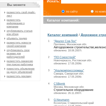
Искать:
Вы можете
по сайту
по ком
разместить свой прайс-
лист
Каталог компаний:
разместить
информацию о
компании
опубликовать статью
или обзор
Каталог компаний
/
Дорожное стр
объявить тендер
1
"Диалог Сов-Тех"
разместить новости
Протвино, Московская обл.
своей компании
Автодорожное строительство,железно
опубликовать свое
обновлено: 18.06.2007г.
резюме для
работодателей
2
"ПО Союзстрой"
Новочеркасск, Ростовская обл.
разместить вакансию
обновлено: 17.05.2006г.
при поиске работника
поместить объявление
3
"Уралкомпрессормаш"
на доску объявлений
Самара, Самарская обл.
разместить рекламу
обновлено: 17.05.2006г.
4
CSBpmk
Москва, Московская обл.
Строительное оборудование
обновлено: 26.11.2007г.
5
G.Neumann
Ессентуки, Ставропольский край
обновлено: 17.05.2006г.