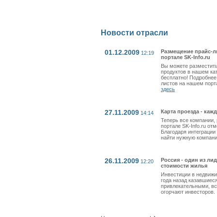
Новости отрасли
01.12.2009
Размещение прайс-л
12:19
портале SK-Info.ru
Вы можете разместить
продуктов в нашем ка
бесплатно! Подробнее
листов на нашем порт
здесь
27.11.2009
Карта проезда - каж
14:14
Теперь все компании
портале SK-Info.ru от
Благодаря интеграции
найти нужную компани
26.11.2009
Россия - один из л
12:20
стоимости жилья
Инвестиции в недвижи
года назад казавшиес
привлекательными, вс
огорчают инвесторов.