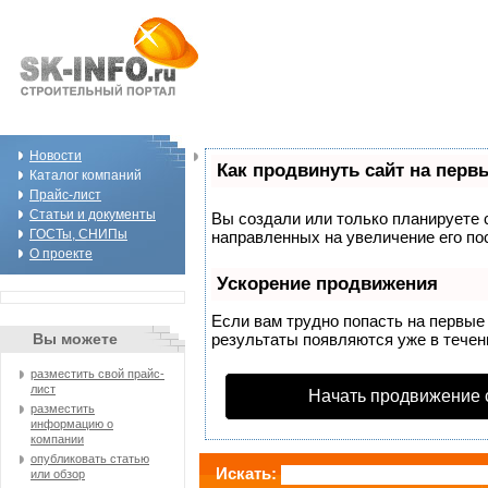
Новости
Как продвинуть сайт на перв
Каталог компаний
Прайс-лист
Статьи и документы
Вы создали или только планируете с
ГОСТы, СНИПы
направленных на увеличение его по
О проекте
Ускорение продвижения
Если вам трудно попасть на первые
Вы можете
результаты появляются уже в течени
разместить свой прайс-
лист
Начать продвижение 
разместить
информацию о
компании
опубликовать статью
Искать:
или обзор