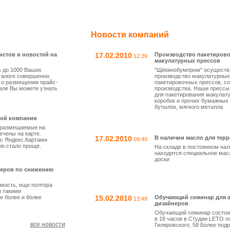
Новости компаний
истов и новостей на
17.02.2010
Производство пакетиров
12:39
макулатурных прессов
 до 1000 Ваших
"Щёкинобумпром" осуществ
талоге совершенно
производство макулатурных
 о размещении прайс-
пакетировочных прессов, со
але Вы можете узнать
производства. Наши прессы
для пакетирования макулат
коробок и прочих бумажных 
бутылок, мягкого металла
дой компании
, размещаемые на
мечены на карте.
17.02.2010
В наличии масло для тер
09:49
 с Яндекс.Картами
ю стало проще.
На складе в постоянном нал
находится специальное мас
доски
идеров по снижению
мость, еще полтора
я такими
е более и более
15.02.2010
Обучающий семинар для а
13:49
дизайнеров
Обучающий семинар состои
в 18 часов в Студии LETO по
все новости
Гиляровского, 58 Более под