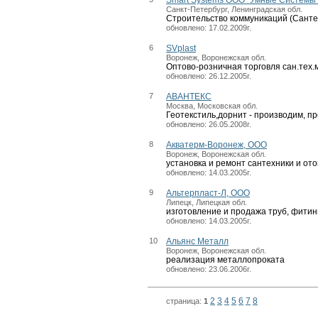
Санкт-Петербург, Ленинградская обл.
Строительство коммуникаций (Санте
обновлено: 17.02.2009г.
6
SVplast
Воронеж, Воронежская обл.
Оптово-розничная торговля сан.тех
обновлено: 26.12.2005г.
7
АВАНТЕКС
Москва, Московская обл.
Геотекстиль,дорнит - производим, п
обновлено: 26.05.2008г.
8
Акватерм-Воронеж, ООО
Воронеж, Воронежская обл.
установка и ремонт сантехники и от
обновлено: 14.03.2005г.
9
Альтерпласт-Л, ООО
Липецк, Липецкая обл.
изготовление и продажа труб, фити
обновлено: 14.03.2005г.
10
Альянс Металл
Воронеж, Воронежская обл.
реализация металлопроката
обновлено: 23.06.2006г.
2
3
4
5
6
7
8
страница:
1