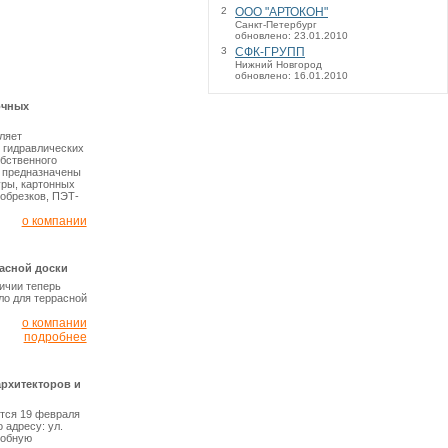
2
ООО "АРТОКОН"
Санкт-Петербург
обновлено: 23.01.2010
3
СФК-ГРУПП
Нижний Новгород
обновлено: 16.01.2010
очных
ляет
 гидравлических
бственного
 предназначены
уры, картонных
обрезков, ПЭТ-
о компании
расной доски
ичии теперь
ло для террасной
о компании
подробнее
рхитекторов и
тся 19 февраля
 адресу: ул.
робную