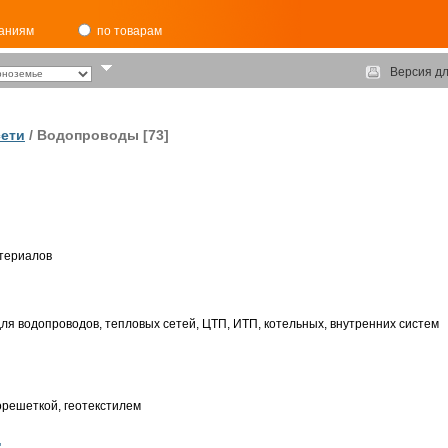
паниям
по товарам
Версия дл
ети
/ Водопроводы [73]
атериалов
я водопроводов, тепловых сетей, ЦТП, ИТП, котельных, внутренних систем
орешеткой, геотекстилем
"