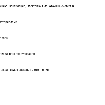
хника, Вентиляция, Электрика, Слаботочные системы)
.материалами
родаем
опительного оборудования
нгов для водоснабжения и отопления