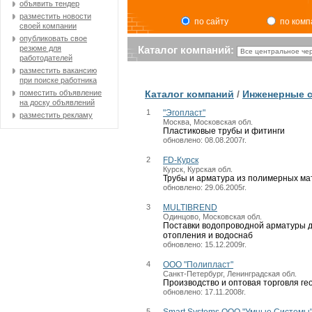
объявить тендер
разместить новости
по сайту
по ком
своей компании
опубликовать свое
резюме для
Каталог компаний:
работодателей
разместить вакансию
при поиске работника
поместить объявление
Каталог компаний
/
Инженерные с
на доску объявлений
1
"Эгопласт"
разместить рекламу
Москва, Московская обл.
Пластиковые трубы и фитинги
обновлено: 08.08.2007г.
2
FD-Курск
Курск, Курская обл.
Трубы и арматура из полимерных м
обновлено: 29.06.2005г.
3
MULTIBREND
Одинцово, Московская обл.
Поставки водопроводной арматуры дл
отопления и водоснаб
обновлено: 15.12.2009г.
4
OOO "Полипласт"
Санкт-Петербург, Ленинградская обл.
Производство и оптовая торговля ге
обновлено: 17.11.2008г.
5
Smart Systems ООО "Умные Системы