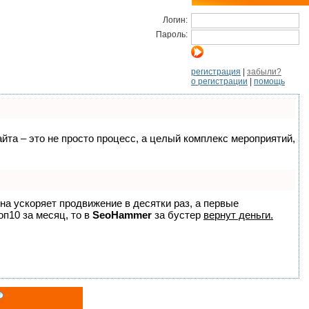
Логин:
Пароль:
регистрация
|
забыли?
о регистрации
|
помощь
айта – это не просто процесс, а целый комплекс мероприятий,
она ускоряет продвижение в десятки раз, а первые
оп10 за месяц, то в
SeoHammer
за бустер
вернут деньги.