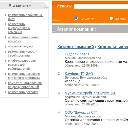
Вы можете
Искать:
разместить свой прайс-
по сайту
по ком
лист
разместить
информацию о
Каталог компаний:
компании
опубликовать статью
или обзор
Каталог компаний
/
Кровельные м
объявить тендер
разместить новости
1
Гидрол-Кровля
своей компании
Москва, Московская обл.
опубликовать свое
Кровельные и гидроизоляционные мат
резюме для
обновлено: 16.06.2009г.
работодателей
2
Комфорт ТГ, ЗАО
разместить вакансию
Белгород, Белгородская обл.
при поиске работника
черепица
поместить объявление
обновлено: 20.07.2005г.
на доску объявлений
разместить рекламу
3
МурманскСтройСертификация
Мурманск, Мурманская обл.
Орган по сертификации строительной 
обновлено: 24.09.2010г.
4
ООО "Демократ СТ"
Москва, Московская обл.
Оптовая и розничная торговля строй
обновлено: 13.02.2009г.