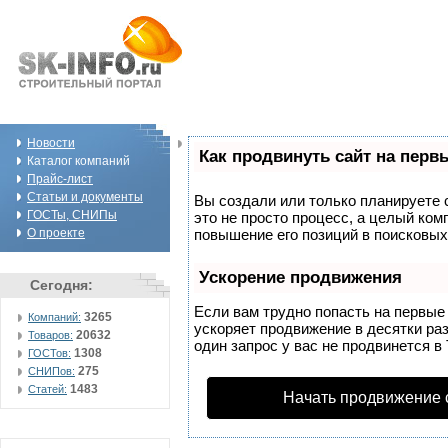
Новости
Как продвинуть сайт на перв
Каталог компаний
Прайс-лист
Статьи и документы
Вы создали или только планируете с
ГОСТы, СНИПы
это не просто процесс, а целый ко
О проекте
повышение его позиций в поисковых
Ускорение продвижения
Сегодня:
Если вам трудно попасть на первые
3265
Компаний:
ускоряет продвижение в десятки раз
20632
Товаров:
один запрос у вас не продвинется в 
1308
ГОСТов:
275
СНИПов:
1483
Статей:
Начать продвижение 